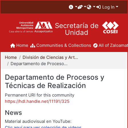
Log In
Secretaría de
Unidad
Home
Communities & Collections
All of Zaloamat
Home
División de Ciencias y Artes para el Diseño
Departamento de Procesos y Técnicas de Realización
Departamento de Procesos y
Técnicas de Realización
Permanent URI for this community
https://hdl.handle.net/11191/325
News
Material audiovisual en YouTube:
Clic aquí para ver colección de videos.