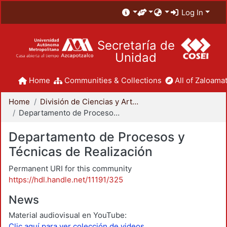
Log In
Secretaría de
Unidad
Home
Communities & Collections
All of Zaloamat
Home
División de Ciencias y Artes para el Diseño
Departamento de Procesos y Técnicas de Realización
Departamento de Procesos y
Técnicas de Realización
Permanent URI for this community
https://hdl.handle.net/11191/325
News
Material audiovisual en YouTube:
Clic aquí para ver colección de videos.