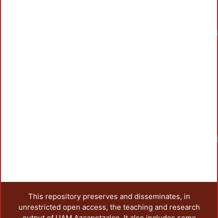
Loadin
Loadin
This repository preserves and disseminates, in
unrestricted open access, the teaching and research
output of UAM Azcapotzalco. It also includes some