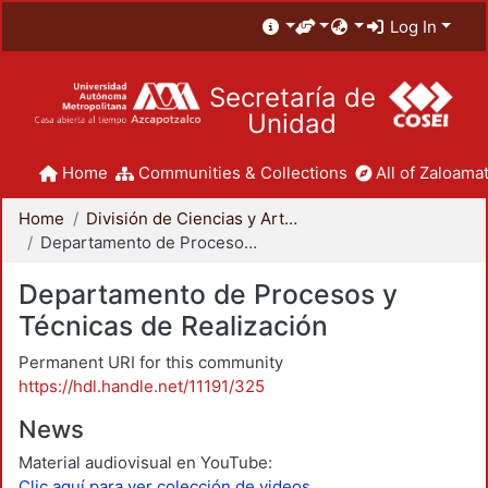
Log In
Secretaría de
Unidad
Home
Communities & Collections
All of Zaloamat
Home
División de Ciencias y Artes para el Diseño
Departamento de Procesos y Técnicas de Realización
Departamento de Procesos y
Técnicas de Realización
Permanent URI for this community
https://hdl.handle.net/11191/325
News
Material audiovisual en YouTube:
Clic aquí para ver colección de videos.