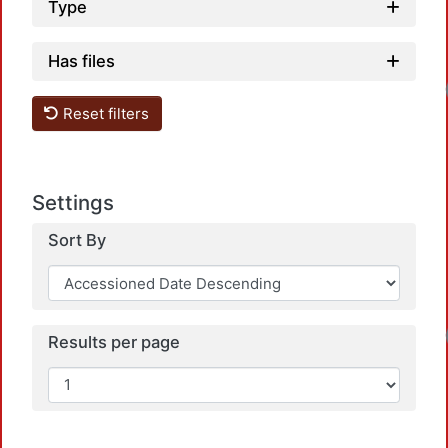
Type
Has files
Loadin
Reset filters
Settings
Sort By
Loadin
Results per page