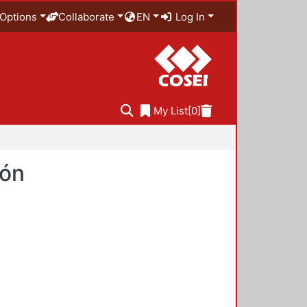
Options
Collaborate
EN
Log In
My List
[0]
ión