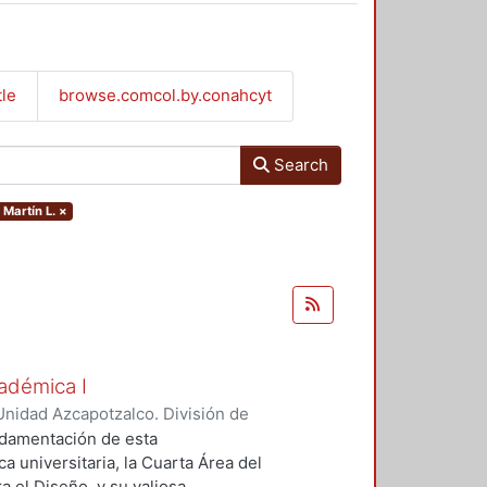
tle
browse.comcol.by.conahcyt
Search
 Martín L.
×
adémica I
nidad Azcapotzalco. División de
 Martínez, Martín L.
;
De Hoyos
ndamentación de esta
a universitaria, la Cuarta Área del
a el Diseño, y su valiosa