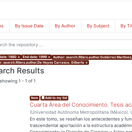
ns
By Issue Date
By Author
By Subject
By Ti
 date: 1980
×
End date: 1999
×
Author: search.filters.author.Gutiérrez Martínez,
r: search.filters.author.De Hoyos Carrasco, Gilberto
×
arch Results
showing
1 - 1 of 1
Item
Add to my list
Cuarta Área del Conocimiento. Tesis ac
(
Universidad Autónoma Metropolitana (México). U
Ciencias y Artes para el Diseño.
,
1993
)
Gutiérrez
En este tomo, se reseñan los antecedentes y fu
Carrasco, Gilberto
trascendental aportación a la estructura académic
Conocimiento: la División de Ciencias y Artes par