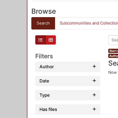
Browse
Search
Subcommunities and Collectio
Start
Filters
Autho
Se
Author
Now 
Date
Type
Has files