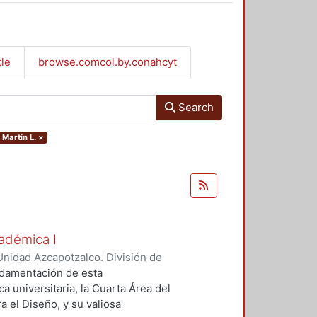
tle
browse.comcol.by.conahcyt
Search
 Martín L.
×
adémica I
nidad Azcapotzalco. División de
 Martínez, Martín L.
;
De Hoyos
ndamentación de esta
a universitaria, la Cuarta Área del
a el Diseño, y su valiosa