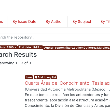
ns
By Issue Date
By Author
By Subject
By Ti
 date: 1980
×
End date: 1999
×
Author: search.filters.author.Gutiérrez Martínez,
arch Results
showing
1 - 3 of 3
Item
Add to my list
Cuarta Área del Conocimiento. Tesis ac
(
Universidad Autónoma Metropolitana (México). U
Ciencias y Artes para el Diseño.
,
1993
)
Gutiérrez
En este tomo, se reseñan los antecedentes y fu
Carrasco, Gilberto
trascendental aportación a la estructura académic
Conocimiento: la División de Ciencias y Artes par