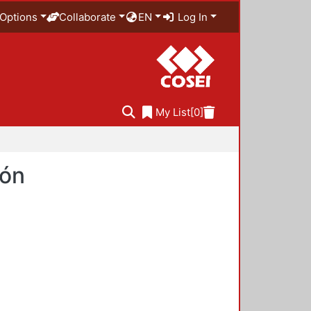
Options
Collaborate
EN
Log In
My List
[0]
ión