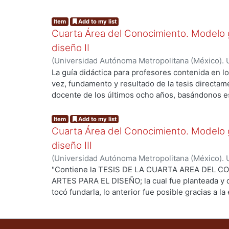
aportación a la estructura académica Universitar
ing...
Diseñadores.
Item
Add to my list
Cuarta Área del Conocimiento. Modelo 
diseño II
(
Universidad Autónoma Metropolitana (México). U
Ciencias y Artes para el Diseño.
,
1993
)
Gutiérrez
La guía didáctica para profesores contenida en l
vez, fundamento y resultado de la tesis directam
docente de los últimos ocho años, basándonos e
ing...
aprobados por los Consejos Divisionales 1974-1
experiencia en la formación de ocho generacio
Item
Add to my list
convivido en los últimos tres trimestres de sus 
Cuarta Área del Conocimiento. Modelo 
obtenido de la aplicación de la tesis en la docen
diseño III
documento como una confirmación de la riqueza
(
Universidad Autónoma Metropolitana (México). U
CyAD – UAM Azcapotzalco (1974-1978), y como un
Ciencias y Artes para el Diseño. Departamento 
"Contiene la TESIS DE LA CUARTA AREA DEL C
de los profesores de Diseño Arquitectónico quie
Realización.
,
1988
)
Gutiérrez Martínez, Martín L.
ARTES PARA EL DISEÑO; la cual fue planteada y d
enriquecerlo con su crítica y aportaciones. Con
tocó fundarla, lo anterior fue posible gracias a la
de la tesis y sus representaciones gráficas, así 
ing...
investigación que realizó este equipo de compañe
el ”tema”, el “ámbito cultural” y el “nivel de estud
generó un espíritu Universitario que respondió a
desarrollo del proceso del diseño correspondient
generar por primera vez, en el ámbito Universita