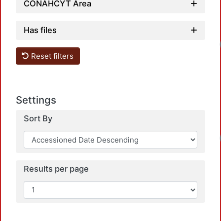
CONAHCYT Area
Has files
Load
Reset filters
Settings
Sort By
Load
Results per page