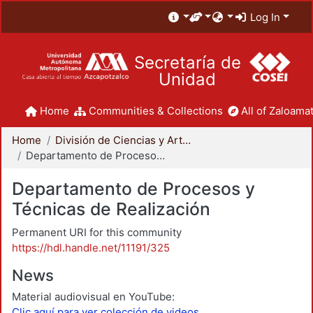
Log In
Secretaría de
Unidad
Home
Communities & Collections
All of Zaloamat
Home
División de Ciencias y Artes para el Diseño
Departamento de Procesos y Técnicas de Realización
Departamento de Procesos y
Técnicas de Realización
Permanent URI for this community
https://hdl.handle.net/11191/325
News
Material audiovisual en YouTube:
Clic aquí para ver colección de videos.