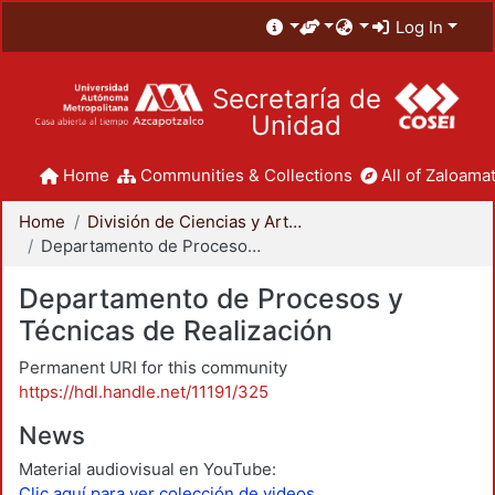
Log In
Secretaría de
Unidad
Home
Communities & Collections
All of Zaloamat
Home
División de Ciencias y Artes para el Diseño
Departamento de Procesos y Técnicas de Realización
Departamento de Procesos y
Técnicas de Realización
Permanent URI for this community
https://hdl.handle.net/11191/325
News
Material audiovisual en YouTube:
Clic aquí para ver colección de videos.