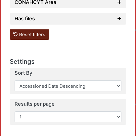
CONAHCYT Area
Loadi
Has files
Reset filters
Settings
Sort By
Loadi
Results per page