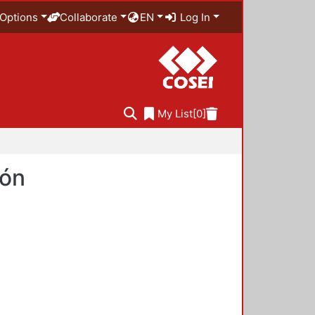
Options
Collaborate
EN
Log In
My List
[0]
ión