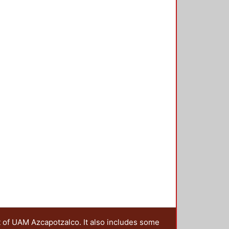
t of UAM Azcapotzalco. It also includes some