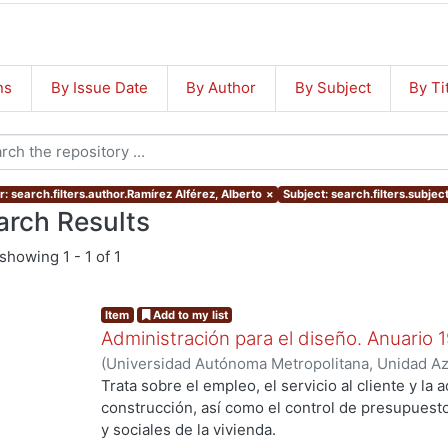
ns
By Issue Date
By Author
By Subject
By Ti
: search.filters.author.Ramírez Alférez, Alberto
×
Subject: search.filters.subjec
arch Results
showing
1 - 1 of 1
Item
Add to my list
Administración para el diseño. Anuario 
(
Universidad Autónoma Metropolitana, Unidad Azc
Artes para el Diseño, Departamento de Procesos
Trata sobre el empleo, el servicio al cliente y la 
Poó Rubio, Aurora
;
Cervantes Abarca, Alejandro
;
construcción, así como el control de presupues
Utrilla, César Jorge
;
Rodríguez Martínez, Jorge
;
y sociales de la vivienda.