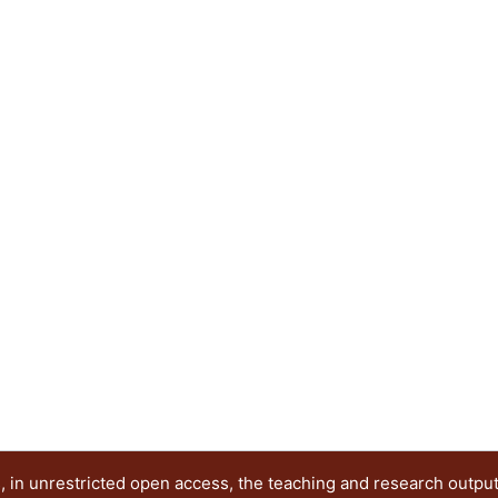
Ramírez Alférez, Alberto
 in unrestricted open access, the teaching and research outpu