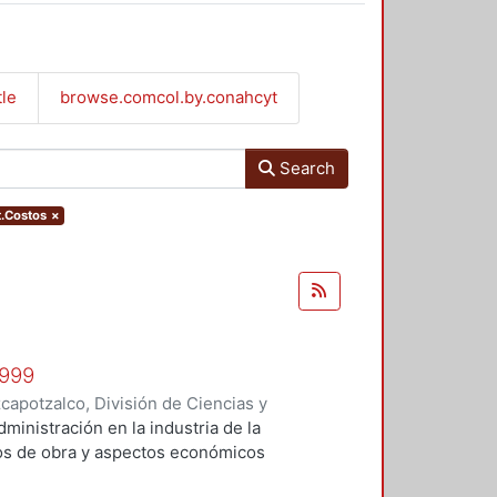
tle
browse.comcol.by.conahcyt
Search
t.Costos
×
1999
apotzalco, División de Ciencias y
 y Técnicas de Realización
,
1999
)
administración en la industria de la
Vilchis Salazar, Rubén
;
Carpio
tos de obra y aspectos económicos
Sosa Pedroza, Tomás Enrique
;