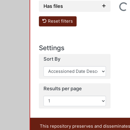
Loading...
Has files
Reset filters
Settings
Sort By
Results per page
This repository preserves and disseminates,