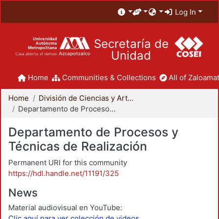
Log In
Secretaría de
Unidad
Home
Communities & Collections
All of Zaloamat
Home
División de Ciencias y Artes para el Diseño
Departamento de Procesos y Técnicas de Realización
Departamento de Procesos y
Técnicas de Realización
Permanent URI for this community
https://hdl.handle.net/11191/325
News
Material audiovisual en YouTube:
Clic aquí para ver colección de videos.