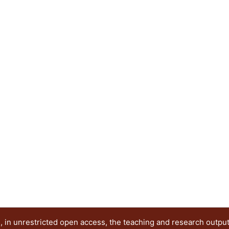
Ramírez Alférez, Alberto
 in unrestricted open access, the teaching and research outpu