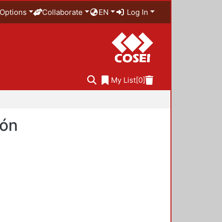
Options
Collaborate
EN
Log In
My List
[0]
ión