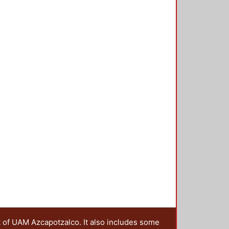
t of UAM Azcapotzalco. It also includes some