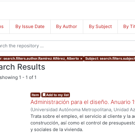
ns
By Issue Date
By Author
By Subject
By Ti
: search.filters.author.Ramírez Alférez, Alberto
×
Subject: search.filters.subjec
arch Results
showing
1 - 1 of 1
Item
Add to my list
Administración para el diseño. Anuario 
(
Universidad Autónoma Metropolitana, Unidad Azc
Artes para el Diseño, Departamento de Procesos
Trata sobre el empleo, el servicio al cliente y la 
Poó Rubio, Aurora
;
Cervantes Abarca, Alejandro
;
construcción, así como el control de presupues
Utrilla, César Jorge
;
Rodríguez Martínez, Jorge
;
y sociales de la vivienda.