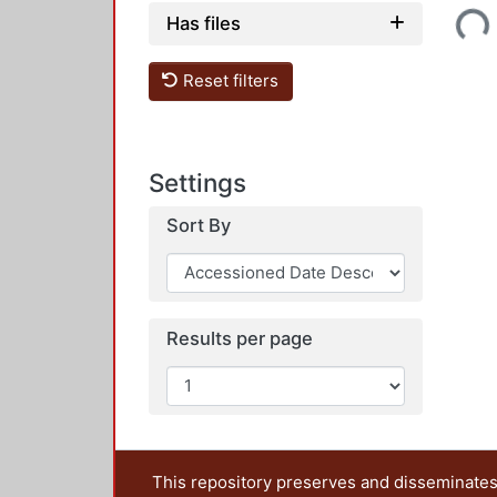
Loading...
Has files
Reset filters
Settings
Sort By
Results per page
This repository preserves and disseminates,