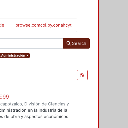
tle
browse.comcol.by.conahcyt
Search
t.Administración
×
1999
apotzalco, División de Ciencias y
 y Técnicas de Realización
,
1999
)
administración en la industria de la
Vilchis Salazar, Rubén
;
Carpio
tos de obra y aspectos económicos
Sosa Pedroza, Tomás Enrique
;