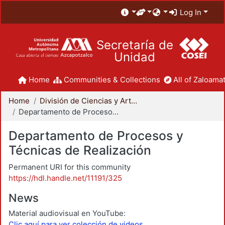
Log In
Secretaría de
Unidad
Home
Communities & Collections
All of Zaloamat
Home
División de Ciencias y Artes para el Diseño
Departamento de Procesos y Técnicas de Realización
Departamento de Procesos y
Técnicas de Realización
Permanent URI for this community
https://hdl.handle.net/11191/325
News
Material audiovisual en YouTube:
Clic aquí para ver colección de videos.