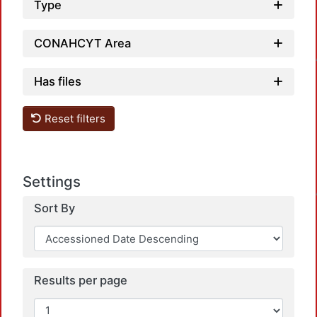
Type
Load
CONAHCYT Area
Has files
Reset filters
Load
Settings
Sort By
Results per page