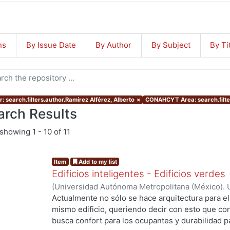
ns
By Issue Date
By Author
By Subject
By Ti
: search.filters.author.Ramírez Alférez, Alberto
×
CONAHCYT Area: search.filt
arch Results
showing
1 - 10 of 11
Item
Add to my list
Edificios inteligentes - Edificios verdes
(
Universidad Autónoma Metropolitana (México). U
Ciencias y Artes para el Diseño. Departamento 
Actualmente no sólo se hace arquitectura para el
Realización.
,
2010-11
)
Ramírez Alférez, Alberto
mismo edificio, queriendo decir con esto que con
busca confort para los ocupantes y durabilidad pa