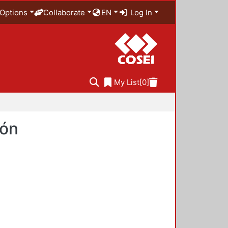
Options
Collaborate
EN
Log In
My List
[0]
ión