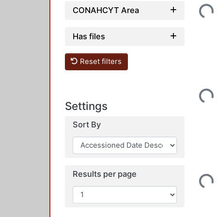
Loadi
CONAHCYT Area
Has files
Reset filters
Loadi
Settings
Sort By
Loadi
Results per page