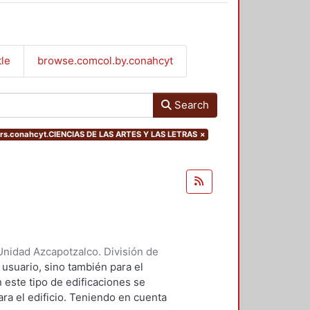
tle
browse.comcol.by.conahcyt
Search
ers.conahcyt.CIENCIAS DE LAS ARTES Y LAS LETRAS
×
nidad Azcapotzalco. División de
de Procesos y Técnicas de
 usuario, sino también para el
 este tipo de edificaciones se
ra el edificio. Teniendo en cuenta