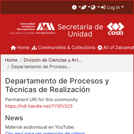
Log In
Secretaría de
Unidad
Home
Communities & Collections
All of Zaloamat
Home
División de Ciencias y Artes para el Diseño
Departamento de Procesos y Técnicas de Realización
Departamento de Procesos y
Técnicas de Realización
Permanent URI for this community
https://hdl.handle.net/11191/325
News
Material audiovisual en YouTube:
Clic aquí para ver colección de videos.