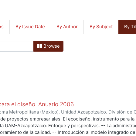
ns
By Issue Date
By Author
By Subject
By Ti
Browse
para el diseño. Anuario 2006
ma Metropolitana (México). Unidad Azcapotzalco. División de Ci
stración para el Diseño.
de proyectos empresariales: El ecodiseño, instrumento para la 
a UAM-Azcapotzalco: Enfoque y perspectivas. -- La administra
oramiento de la calidad. -- Introducción al modelo integrado de 