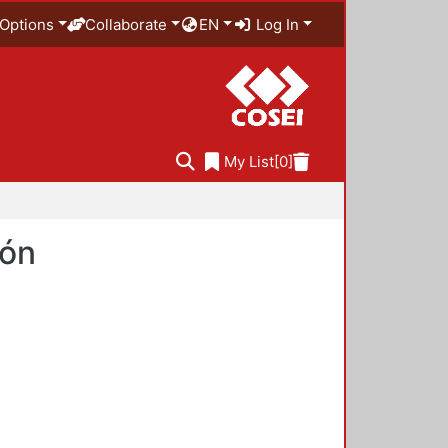
Options
Collaborate
EN
Log In
My List
[0]
ión