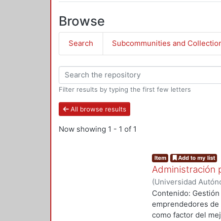
Browse
Search
Subcommunities and Collectio
Filter results by typing the first few letters
All browse results
Now showing
1 - 1 of 1
Item
Add to my list
Administración 
(
Universidad Autóno
2006
)
Grupo Admini
Contenido: Gestión 
emprendedores de l
como factor del mej