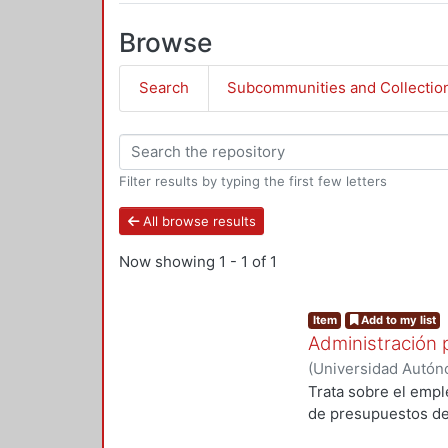
Browse
Search
Subcommunities and Collectio
Filter results by typing the first few letters
All browse results
Now showing
1 - 1 of 1
Item
Add to my list
Administración 
(
Universidad Autóno
Departamento de Pr
Trata sobre el emple
Vilchis Salazar, Ru
de presupuestos de 
Ramírez Alférez, Al