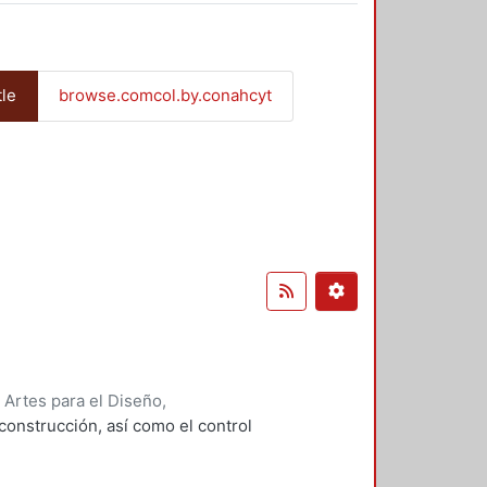
tle
browse.comcol.by.conahcyt
 Artes para el Diseño,
rvantes Abarca, Alejandro
;
a construcción, así como el control
a Pedroza, Tomás Enrique
;