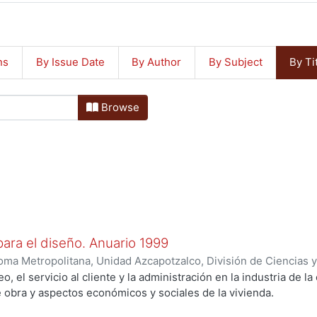
ns
By Issue Date
By Author
By Subject
By Ti
Browse
para el diseño. Anuario 1999
ma Metropolitana, Unidad Azcapotzalco, División de Ciencias y
ocesos y Técnicas de Realización
,
1999
)
Poó Rubio, Aurora
;
Ce
o, el servicio al cliente y la administración en la industria de l
bén
;
Carpio Utrilla, César Jorge
;
Rodríguez Martínez, Jorge
;
Sos
obra y aspectos económicos y sociales de la vivienda.
berto