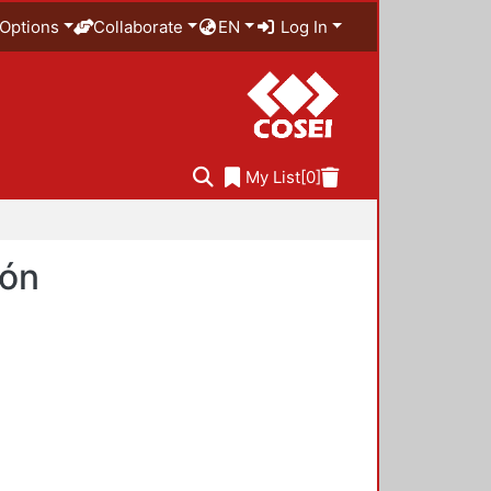
Options
Collaborate
EN
Log In
My List
[0]
ión