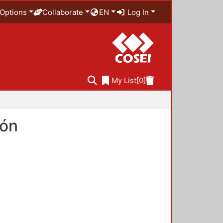
Options
Collaborate
EN
Log In
My List
[0]
ión