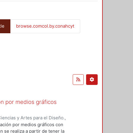
tle
browse.comcol.by.conahcyt
ón por medios gráficos
encias y Artes para el Diseño.
,
mación por medios gráficos con
 se realiza a partir de tener la