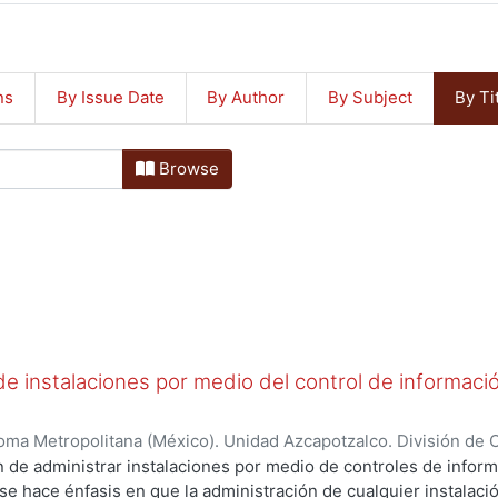
ns
By Issue Date
By Author
By Subject
By Ti
Browse
de instalaciones por medio del control de informaci
ma Metropolitana (México). Unidad Azcapotzalco. División de Ci
rera, Baruch Ángel
 de administrar instalaciones por medio de controles de infor
se hace énfasis en que la administración de cualquier instalación