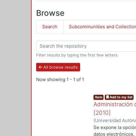
Browse
Search
Subcommunities and Collectio
Filter results by typing the first few letters
All browse results
Now showing
1 - 1 of 1
Item
Add to my list
Administración 
[2010]
(
Universidad Autóno
2010
)
Martínez Her
Se expone la opción
datos electrónicos, 