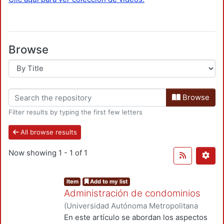
Browse
Browse
Filter results by typing the first few letters
All browse results
Now showing
1 - 1 of 1
Item
Add to my list
Administración de condominios
(
Universidad Autónoma Metropolitana
(México). Unidad Azcapotzalco. División
En este artículo se abordan los aspectos