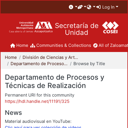
Log In
Secretaría de
Unidad
Home
Communities & Collections
All of Zaloamat
Home
División de Ciencias y Artes para el Diseño
Departamento de Procesos y Técnicas de Realización
Browse by Title
Departamento de Procesos y
Técnicas de Realización
Permanent URI for this community
https://hdl.handle.net/11191/325
News
Material audiovisual en YouTube:
Clic aquí para ver colección de videos.