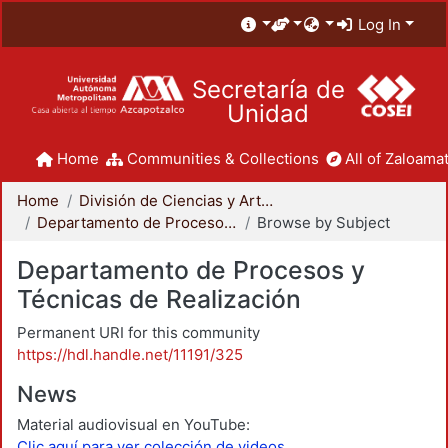
Log In
Secretaría de
Unidad
Home
Communities & Collections
All of Zaloamat
Home
División de Ciencias y Artes para el Diseño
Departamento de Procesos y Técnicas de Realización
Browse by Subject
Departamento de Procesos y
Técnicas de Realización
Permanent URI for this community
https://hdl.handle.net/11191/325
News
Material audiovisual en YouTube:
Clic aquí para ver colección de videos.