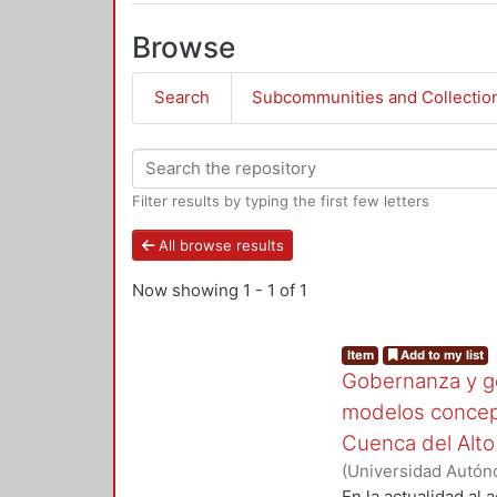
Browse
Search
Subcommunities and Collectio
Filter results by typing the first few letters
All browse results
Now showing
1 - 1 of 1
Item
Add to my list
Gobernanza y go
modelos concept
Cuenca del Alt
(
Universidad Autóno
Departamento de Pr
En la actualidad al