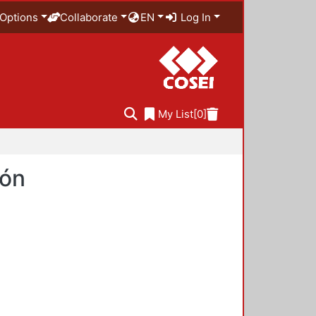
Options
Collaborate
EN
Log In
My List
[0]
ión