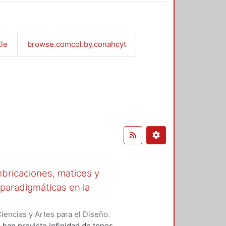
tle
browse.comcol.by.conahcyt
bricaciones, matices y
 paradigmáticas en la
encias y Artes para el Diseño.
onio
;
Rodríguez Peñaloza,
 han provisto infinidad de tonos