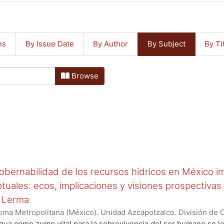
ns
By Issue Date
By Author
By Subject
By Ti
Browse
bernabilidad de los recursos hídricos en México im
uales: ecos, implicaciones y visiones prospectivas
o Lerma
ma Metropolitana (México). Unidad Azcapotzalco. División de Ci
ocesos y Técnicas de Realización.
,
2021
)
Nieto Moreno, Maced
 agua como zumo vital para la sobrevivencia del ser humano se le