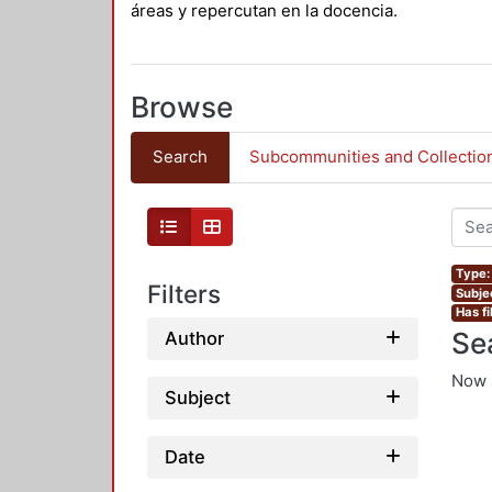
áreas y repercutan en la docencia.
Browse
Search
Subcommunities and Collectio
Type: 
Filters
Subje
Has fi
Se
Author
Now 
Subject
Date