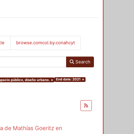
tle
browse.comcol.by.conahcyt
Search
End date: 2021
×
espacio público, diseño urbano.
×
ra de Mathías Goeritz en