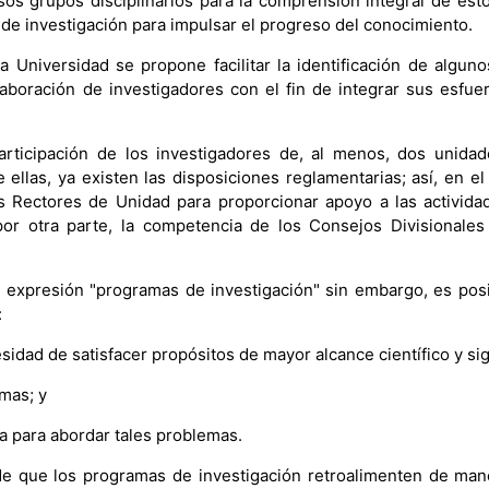
os grupos disciplinarios para la comprensión integral de es
de investigación para impulsar el progreso del conocimiento.
a Universidad se propone facilitar la identificación de algu
laboración de investigadores con el fin de integrar sus esf
rticipación de los investigadores de, al menos, dos unidade
 ellas, ya existen las disposiciones reglamentarias; así, en 
los Rectores de Unidad para proporcionar apoyo a las activid
 por otra parte, la competencia de los Consejos Divisionale
la expresión "programas de investigación" sin embargo, es pos
:
sidad de satisfacer propósitos de mayor alcance científico y sig
emas; y
ia para abordar tales problemas.
e que los programas de investigación retroalimenten de maner