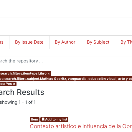
ns
By Issue Date
By Author
By Subject
By Ti
search.filters.itemtype.Libro
×
ct: search.filters.subject.Mathías Goeritz, vanguardia, educación visual, arte y 
les: Yes
×
arch Results
showing
1 - 1 of 1
Item
Add to my list
Contexto artístico e influencia de la Ob