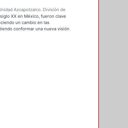
nidad Azcapotzalco. División de
rellano, Guillermo
;
Espinosa
 siglo XX en México, fueron clave
uciendo un cambio en las
tiendo conformar una nueva visión
con un enfoque integral de la
 impulsores de esta renovación en
corrientes estilísticas de
acio urbano y arquitectónico,
l arte abstracto de la década de
eferencias artísticas de Mathías
o público y arte en el diseño
 mexicanos.