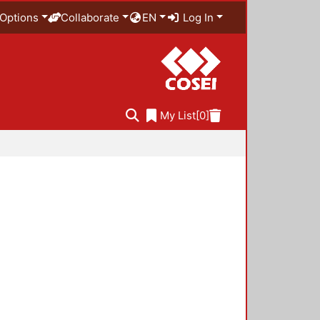
Options
Collaborate
EN
Log In
My List
[0]