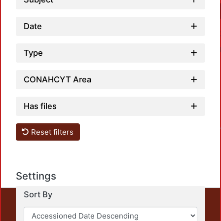
Date
Type
CONAHCYT Area
Has files
Reset filters
Settings
Sort By
This repository preserves and disseminates, in
unrestricted open access, the teaching and research