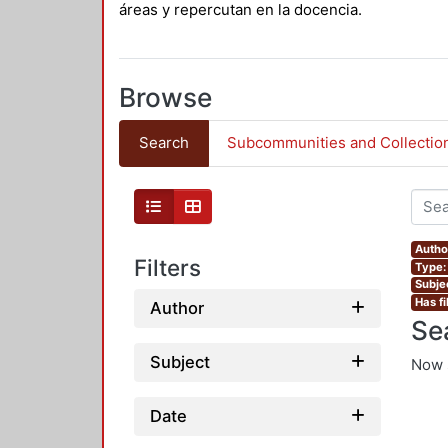
áreas y repercutan en la docencia.
Browse
Search
Subcommunities and Collectio
Author
Filters
Type: 
Subje
Has fi
Author
Se
Subject
Now 
Date