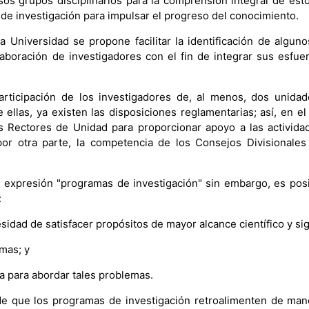
os grupos disciplinarios para la comprensión integral de es
de investigación para impulsar el progreso del conocimiento.
a Universidad se propone facilitar la identificación de algu
laboración de investigadores con el fin de integrar sus esf
rticipación de los investigadores de, al menos, dos unidade
 ellas, ya existen las disposiciones reglamentarias; así, en 
los Rectores de Unidad para proporcionar apoyo a las activid
 por otra parte, la competencia de los Consejos Divisionale
la expresión "programas de investigación" sin embargo, es pos
:
sidad de satisfacer propósitos de mayor alcance científico y sig
emas; y
ia para abordar tales problemas.
e que los programas de investigación retroalimenten de maner