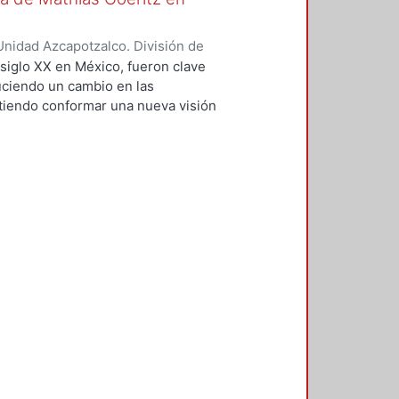
nidad Azcapotzalco. División de
rellano, Guillermo
;
Espinosa
 siglo XX en México, fueron clave
uciendo un cambio en las
tiendo conformar una nueva visión
con un enfoque integral de la
 impulsores de esta renovación en
corrientes estilísticas de
acio urbano y arquitectónico,
l arte abstracto de la década de
eferencias artísticas de Mathías
o público y arte en el diseño
 mexicanos.