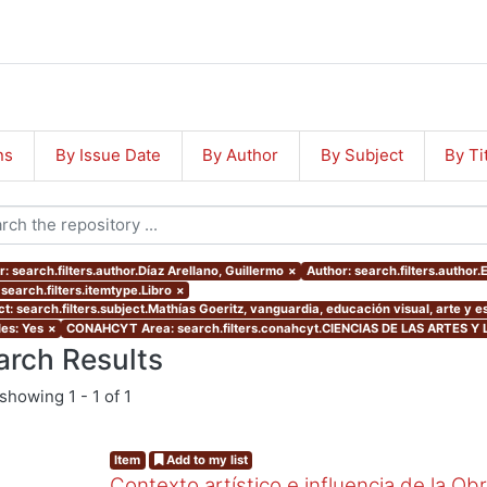
ns
By Issue Date
By Author
By Subject
By Ti
: search.filters.author.Díaz Arellano, Guillermo
×
Author: search.filters.author
search.filters.itemtype.Libro
×
ct: search.filters.subject.Mathías Goeritz, vanguardia, educación visual, arte y 
les: Yes
×
CONAHCYT Area: search.filters.conahcyt.CIENCIAS DE LAS ARTES Y
arch Results
showing
1 - 1 of 1
Item
Add to my list
Contexto artístico e influencia de la Ob