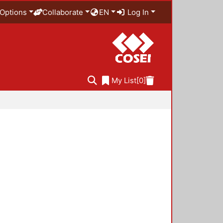
Options
Collaborate
EN
Log In
My List
[0]