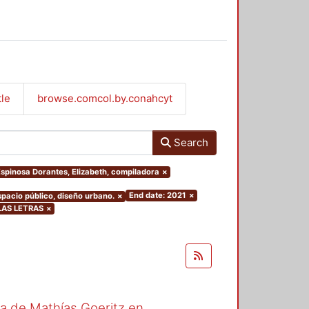
tle
browse.comcol.by.conahcyt
Search
.Espinosa Dorantes, Elizabeth, compiladora
×
End date: 2021
×
espacio público, diseño urbano.
×
 LAS LETRAS
×
ra de Mathías Goeritz en