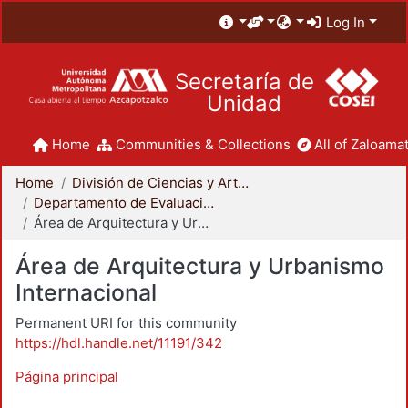
Log In
Secretaría de
Unidad
Home
Communities & Collections
All of Zaloamat
Home
División de Ciencias y Artes para el Diseño
Departamento de Evaluación del Diseño en el Tiempo
Área de Arquitectura y Urbanismo Internacional
Área de Arquitectura y Urbanismo
Internacional
Permanent URI for this community
https://hdl.handle.net/11191/342
Página principal