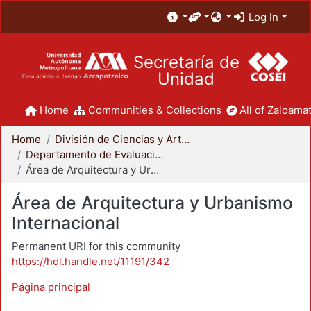
Log In
Secretaría de
Unidad
Home
Communities & Collections
All of Zaloamat
Home
División de Ciencias y Artes para el Diseño
Departamento de Evaluación del Diseño en el Tiempo
Área de Arquitectura y Urbanismo Internacional
Área de Arquitectura y Urbanismo
Internacional
Permanent URI for this community
https://hdl.handle.net/11191/342
Página principal