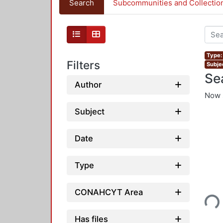
Search
Subcommunities and Collectio
Type: 
Filters
Subjec
Se
Author
Now 
Subject
Date
Type
Loading...
CONAHCYT Area
Has files