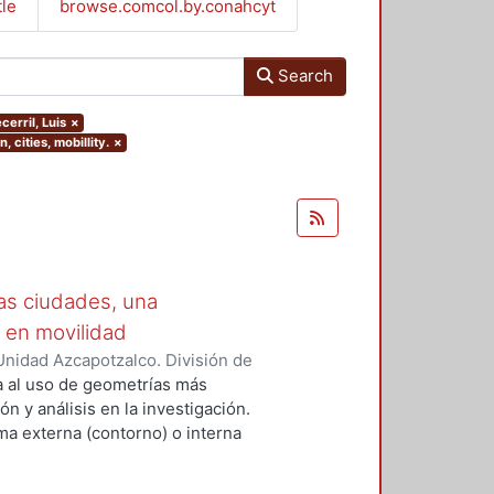
tle
browse.comcol.by.conahcyt
Search
cerril, Luis
×
 cities, mobillity.
×
las ciudades, una
 en movilidad
nidad Azcapotzalco. División de
eaney, Tonatiuh
;
Rezendiz López,
a al uso de geometrías más
s
n y análisis en la investigación.
ma externa (contorno) o interna
edir el contorno, pues se parte de
 procesos de construcción urbana