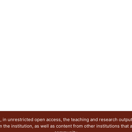
que, a su vez, tienen que ver con la movilidad en
útiles para este fin es el fractal. En este trabajo 
de las ciudades mexicanas de más de 200 mil hab
información ordenada de distintas fuentes; para, 
correlación de esta variable con las variables de m
estimadas por el Instituto Mexicano de la Compet
sido alta y negativa entre la dimensión fractal de
relacionadas con alta movilidad, deduciéndose qu
complejidad de los contornos con la dificultad q
moverse de un lugar a otro en su ciudad, perspe
realizar nuevos estudios. Para las estimaciones 
cálculo de dimensión fractal que se liberó en la 
disponible para todo público.
 in unrestricted open access, the teaching and research outpu
he institution, as well as content from other institutions that 