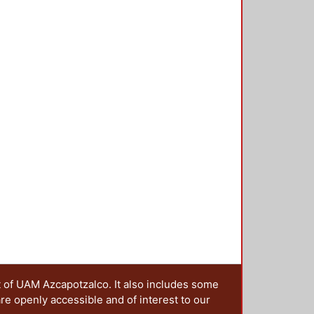
 la ciudad. Una de las geometrías
se ha calculado la dimensión fractal
itantes, porque de éstas existe
posteriormente, analizar la
ovilidad, en particular, las
encia (IMCO). La correlación ha
l contorno urbano y las variables
e sí puede relacionarse la
ue tienen las personas para
ctiva desde la cual se pueden
se desarrolló una aplicación de
plataforma de QGIS y está
t of UAM Azcapotzalco. It also includes some
are openly accessible and of interest to our