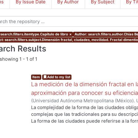
ns
By Issue Date
By Author
By Subject
By Ti
search.filters.itemtype.Capítulo de libro
×
Author: search.filters.author.Chías Be
t: search.filters.subject.Dimensión fractal, ciudades, movilidad. Fractal dimention,
arch Results
showing
1 - 1 of 1
Item
Add to my list
La medición de la dimensión fractal en 
aproximación para conocer su eficiencia
(
Universidad Autónoma Metropolitana (México). U
Ciencias y Artes para el Diseño.
,
2022
)
Suárez M
La complejidad de la forma de las ciudades oblig
Héctor
;
Arriaga Carbajal, Jair
;
Chías Becerril, Lui
complejas que las tradicionales para su descripció
La forma de las ciudades puede referirse a la for
(estructura vial). El interés de este trabajo es m
señalar que su complejidad se relaciona con los