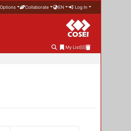
Options
Collaborate
EN
Log In
My List
[0]