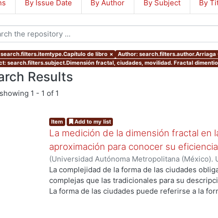
ns
By Issue Date
By Author
By Subject
By Ti
search.filters.itemtype.Capítulo de libro
×
Author: search.filters.author.Arriaga 
t: search.filters.subject.Dimensión fractal, ciudades, movilidad. Fractal dimention,
arch Results
showing
1 - 1 of 1
Item
Add to my list
La medición de la dimensión fractal en 
aproximación para conocer su eficiencia
(
Universidad Autónoma Metropolitana (México). U
Ciencias y Artes para el Diseño.
,
2022
)
Suárez M
La complejidad de la forma de las ciudades oblig
Héctor
;
Arriaga Carbajal, Jair
;
Chías Becerril, Lui
complejas que las tradicionales para su descripció
La forma de las ciudades puede referirse a la for
ing...
(estructura vial). El interés de este trabajo es m
señalar que su complejidad se relaciona con los