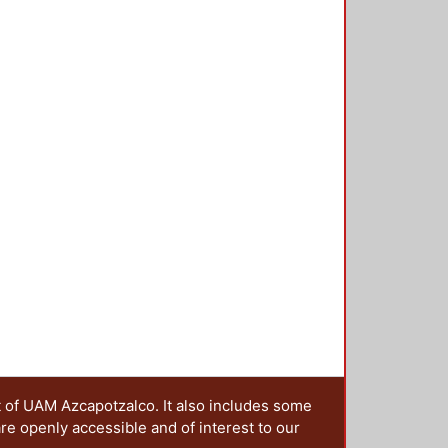
 la ciudad. Una de las geometrías
se ha calculado la dimensión fractal
itantes, porque de éstas existe
posteriormente, analizar la
ovilidad, en particular, las
encia (IMCO). La correlación ha
l contorno urbano y las variables
e sí puede relacionarse la
ue tienen las personas para
ctiva desde la cual se pueden
se desarrolló una aplicación de
plataforma de QGIS y está
t of UAM Azcapotzalco. It also includes some
are openly accessible and of interest to our