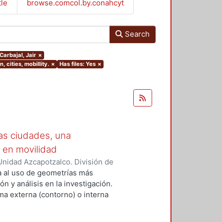
tle
browse.comcol.by.conahcyt
Search
Carbajal, Jair
×
 cities, mobillity.
×
Has files: Yes
×
las ciudades, una
 en movilidad
nidad Azcapotzalco. División de
eaney, Tonatiuh
;
Rezendiz López,
a al uso de geometrías más
s
n y análisis en la investigación.
ma externa (contorno) o interna
edir el contorno, pues se parte de
 procesos de construcción urbana