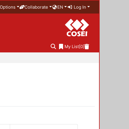
Options
Collaborate
EN
Log In
My List
[0]