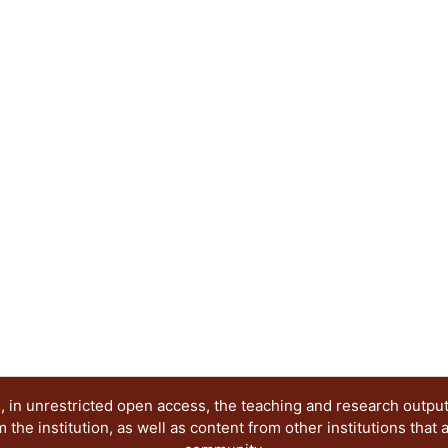
que, a su vez, tienen que ver con la movilidad en
útiles para este fin es el fractal. En este trabajo 
de las ciudades mexicanas de más de 200 mil hab
información ordenada de distintas fuentes; para, 
correlación de esta variable con las variables de m
estimadas por el Instituto Mexicano de la Compet
sido alta y negativa entre la dimensión fractal de
relacionadas con alta movilidad, deduciéndose qu
complejidad de los contornos con la dificultad q
moverse de un lugar a otro en su ciudad, perspe
realizar nuevos estudios. Para las estimaciones 
cálculo de dimensión fractal que se liberó en la 
disponible para todo público.
 in unrestricted open access, the teaching and research outpu
he institution, as well as content from other institutions that 