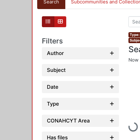
Search
Subcommunities and Collectio
Type: 
Filters
Subjec
Se
Author
Now 
Subject
Date
Type
CONAHCYT Area
Load
Has files