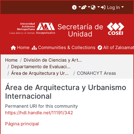
Log In
Secretaría de
Unidad
Home
Communities & Collections
All of Zaloamat
Home
División de Ciencias y Artes para el Diseño
Departamento de Evaluación del Diseño en el Tiempo
Área de Arquitectura y Urbanismo Internacional
CONAHCYT Areas
Área de Arquitectura y Urbanismo
Internacional
Permanent URI for this community
https://hdl.handle.net/11191/342
Página principal