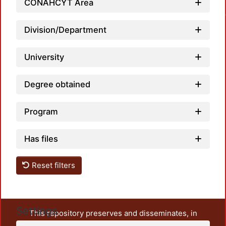
Loadi
CONAHCYT Area
Division/Department
University
Degree obtained
Program
Has files
Reset filters
Settings
This repository preserves and disseminates, in
unrestricted open access, the teaching and research