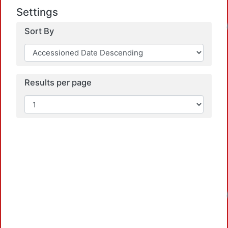
Loadi
Settings
Sort By
Results per page
Loadi