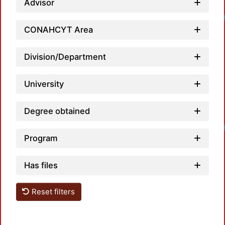
Loadi
Advisor
CONAHCYT Area
Division/Department
University
Loadi
Degree obtained
Program
Has files
Reset filters