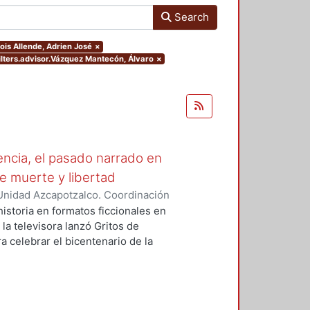
Search
lois Allende, Adrien José
×
ilters.advisor.Vázquez Mantecón, Álvaro
×
ncia, el pasado narrado en
 de muerte y libertad
Unidad Azcapotzalco. Coordinación
nde, Adrien José
istoria en formatos ficcionales en
 la televisora lanzó Gritos de
 celebrar el bicentenario de la
 formato de miniserie para narrar
aron articular una narrativa que va
muerte y libertad, se transmitió a
precisamente el 16 de septiembre,