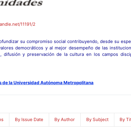
handle.net/11191/2
fundizar su compromiso social contribuyendo, desde su espec
y valores democráticos y al mejor desempeño de las institucion
n, difusión y preservación de la cultura en los campos discip
s de la Universidad Autónoma Metropolitana
ns
By Issue Date
By Author
By Subject
By Ti