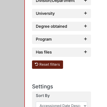
Division/Department
University
Degree obtained
Program
Has files
Reset filters
Settings
Sort By