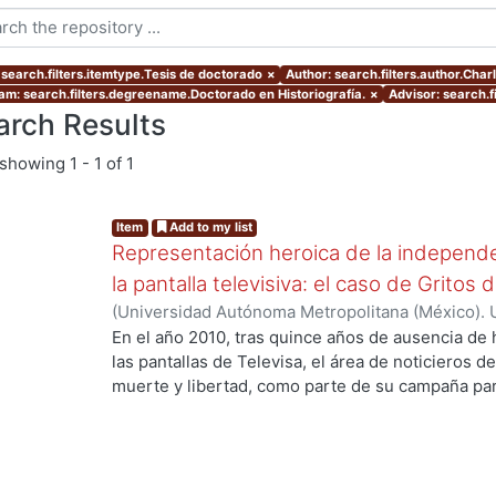
 search.filters.itemtype.Tesis de doctorado
×
Author: search.filters.author.Char
am: search.filters.degreename.Doctorado en Historiografía.
×
Advisor: search.f
arch Results
showing
1 - 1 of 1
Item
Add to my list
Representación heroica de la independe
la pantalla televisiva: el caso de Gritos
(
Universidad Autónoma Metropolitana (México). 
de Servicios de Información.
,
2017
)
Charlois Alle
En el año 2010, tras quince años de ausencia de h
las pantallas de Televisa, el área de noticieros de
muerte y libertad, como parte de su campaña para
ng...
guerra por la independencia nacional eligieron el
el pasado. En trece capítulos de 22 minutos, logr
de 1808 a 1824. El producto resultante, Gritos de 
partir del 30 de agosto de ese año, culminando 