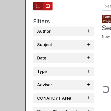
Type:
Filters
Progr
Se
Author
Now 
Subject
Date
Type
Advisor
Loadi
CONAHCYT Area