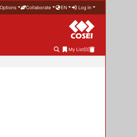
Options
Collaborate
EN
Log In
My List
[0]