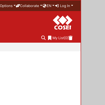
Options
Collaborate
EN
Log In
My List
[0]