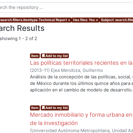
 search.filters.itemtype.Technical Report
×
Has files: Yes
×
Subject: search.fil
arch Results
showing
1 - 2 of 2
Item
Add to my list
Las políticas territoriales recientes en
(
2013-11
)
Ejea Mendoza, Guillermo
Análisis de la concepción de las políticas, socia
de México durante los últimos quince años para e
aplicación en el cambio de modelo de desarrollo.
El reporte consta de 5 apartados; en el primero, 
segundo, se expone sobre las limitaciones de la po
Item
Add to my list
habla sobre el enmarque de la política de desarro
Mercado inmobiliario y forma urbana en
expone sobre la concepción y aplicación de la pol
se habla sobre los desafíos. PALABRAS CLAVE: Pol
de la investigación
urbano. Capital en movimiento.
(
Universidad Autónoma Metropolitana, Unidad Azc