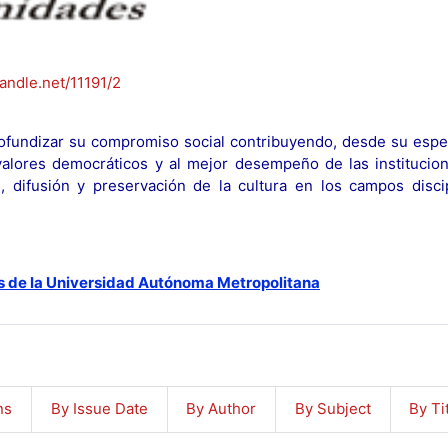
handle.net/11191/2
fundizar su compromiso social contribuyendo, desde su espec
y valores democráticos y al mejor desempeño de las institucion
n, difusión y preservación de la cultura en los campos discip
s de la Universidad Autónoma Metropolitana
ns
By Issue Date
By Author
By Subject
By Ti