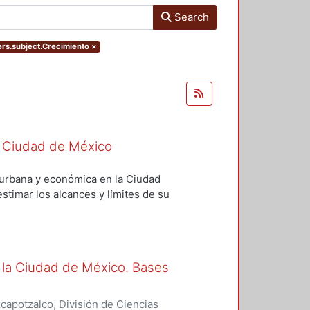
Search
ters.subject.Crecimiento
×
 la Ciudad de México
l, urbana y económica en la Ciudad
stimar los alcances y límites de su
se presenta la introducción; en el
lítica social; en el tercero, se
llo urbano; en el cuarto, se
 la Ciudad de México. Bases
ítica económica; y, en el quinto,
íticas territoriales. Desarrollo
apotzalco, División de Ciencias