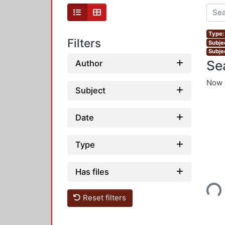
Type:
Filters
Subje
Subje
Se
Author
Now 
Subject
Date
Type
Loading...
Has files
Reset filters