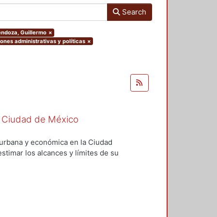
Search
Mendoza, Guillermo
×
iones administrativas y políticas
×
 la Ciudad de México
l, urbana y económica en la Ciudad
stimar los alcances y límites de su
se presenta la introducción; en el
lítica social; en el tercero, se
llo urbano; en el cuarto, se
ítica económica; y, en el quinto,
íticas territoriales. Desarrollo