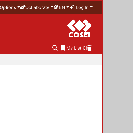
Options
Collaborate
EN
Log In
My List
[0]