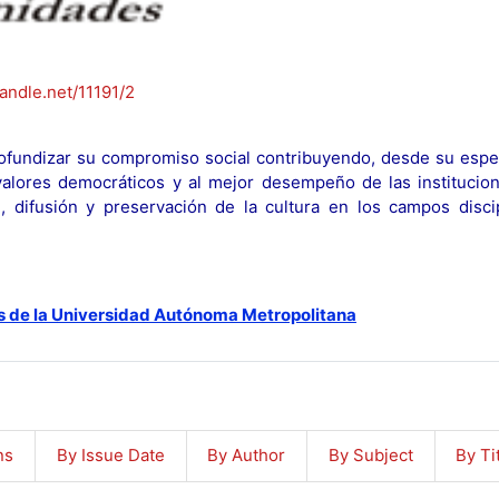
handle.net/11191/2
fundizar su compromiso social contribuyendo, desde su espec
y valores democráticos y al mejor desempeño de las institucion
n, difusión y preservación de la cultura en los campos discip
s de la Universidad Autónoma Metropolitana
ns
By Issue Date
By Author
By Subject
By Ti