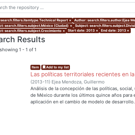
 search.filters.itemtype.Technical Report
×
Author: search.filters.author.Ejea 
ct: search.filters.subject.México (Ciudad)
×
Subject: search.filters.subject.Divis
Start date: 2013
×
End date: 2013
×
ct: search.filters.subject.Crecimiento
×
arch Results
showing
1 - 1 of 1
Item
Add to my list
Las políticas territoriales recientes en
(
2013-11
)
Ejea Mendoza, Guillermo
Análisis de la concepción de las políticas, socia
de México durante los últimos quince años para e
aplicación en el cambio de modelo de desarrollo.
El reporte consta de 5 apartados; en el primero, 
segundo, se expone sobre las limitaciones de la po
habla sobre el enmarque de la política de desarro
expone sobre la concepción y aplicación de la pol
se habla sobre los desafíos. PALABRAS CLAVE: Pol