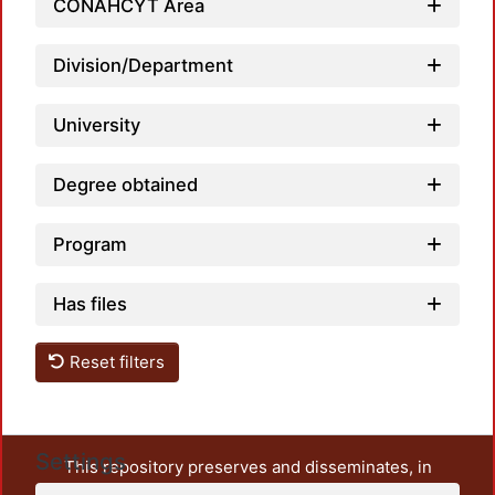
CONAHCYT Area
Loadi
Division/Department
University
Degree obtained
Program
Has files
Reset filters
Settings
This repository preserves and disseminates, in
unrestricted open access, the teaching and research