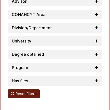
Advisor
CONAHCYT Area
Loadi
Division/Department
University
Degree obtained
Program
Has files
Reset filters