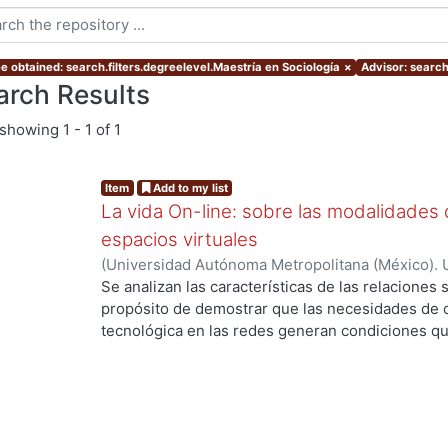
e obtained: search.filters.degreelevel.Maestría en Sociología
×
Advisor: searc
arch Results
showing
1 - 1 of 1
Item
Add to my list
La vida On-line: sobre las modalidades d
espacios virtuales
(
Universidad Autónoma Metropolitana (México). 
de Servicios de Información.
,
2008-10
)
RODRIGU
Se analizan las características de las relaciones 
propósito de demostrar que las necesidades de 
tecnológica en las redes generan condiciones 
g...
diferentes de relaciones sociales respecto de las
investigación, el fenómeno que interesa abordar
cultural en la comprensión del tiempo y el espaci
sociología lo considere.