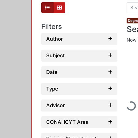
Degre
Filters
Se
Author
Now 
Subject
Date
Type
Loadin
Advisor
CONAHCYT Area