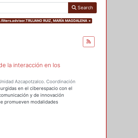
Search
h.filters.advisor.TRUJANO RUIZ, MARÍA MAGDALENA
×
e la interacción en los
Unidad Azcapotzalco. Coordinación
EZ ROBLES, RAUL
surgidas en el ciberespacio con el
comunicación y de innovación
que promueven modalidades
 presenciales. En esta
 provoca una transformación
o, por lo que es necesario que la