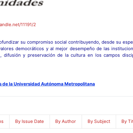
handle.net/11191/2
fundizar su compromiso social contribuyendo, desde su espec
y valores democráticos y al mejor desempeño de las institucion
n, difusión y preservación de la cultura en los campos discip
s de la Universidad Autónoma Metropolitana
ns
By Issue Date
By Author
By Subject
By Ti