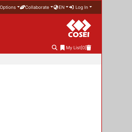
Options
Collaborate
EN
Log In
My List
[0]