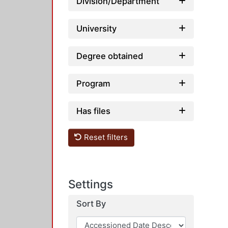
Division/Department
University
Degree obtained
Program
Has files
Reset filters
Settings
Sort By