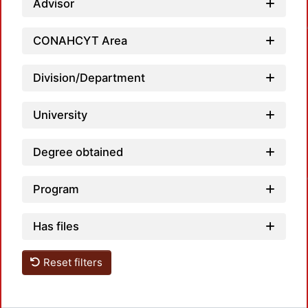
Advisor
Loadi
CONAHCYT Area
Division/Department
University
Degree obtained
Loadi
Program
Has files
Reset filters