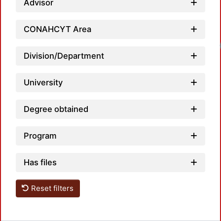
Advisor
CONAHCYT Area
Loadi
Division/Department
University
Degree obtained
Program
Has files
Reset filters