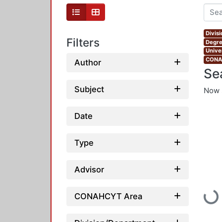
Divis
Filters
Degre
Unive
CONAH
Author
Se
Subject
Now 
Date
Type
Advisor
Loading...
CONAHCYT Area