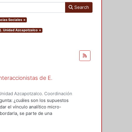
Search
cias Sociales
×
o). Unidad Azcapotzalco
×
nteraccionistas de E.
Unidad Azcapotzalco. Coordinación
ez, Amalia Patricia
egunta: ¿cuáles son los supuestos
ar el vínculo analítico micro-
bordarla, se parte de una
logía de al menos dos herederos
 se encuentran contenidos los