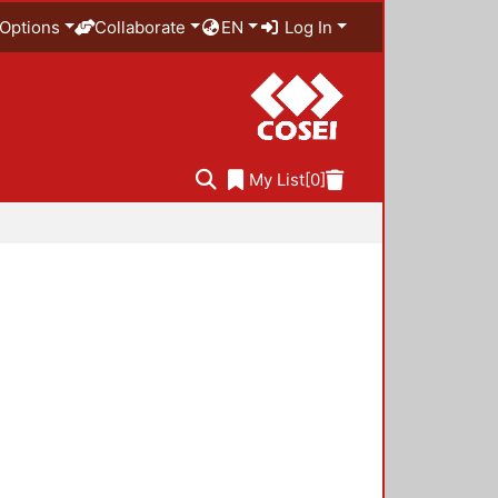
Options
Collaborate
EN
Log In
My List
[0]