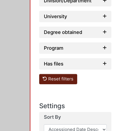
Division/Department
University
Degree obtained
Program
Has files
Reset filters
Settings
Sort By