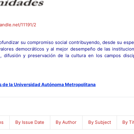
handle.net/11191/2
fundizar su compromiso social contribuyendo, desde su espec
y valores democráticos y al mejor desempeño de las institucion
n, difusión y preservación de la cultura en los campos discip
s de la Universidad Autónoma Metropolitana
ns
By Issue Date
By Author
By Subject
By Ti