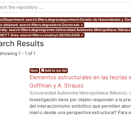
ion/Department: search.filters.degreedepartment.División de Humanidades y Cien
e obtained: search.filters.degreelevel.Doctorado
×
rsity: search.filters.degreegrantor.Universidad Autónoma Metropolitana (Méxic
CYT Area: search.filters.conahcyt.SOCIOLOGÍA
×
arch Results
showing
1 - 1 of 1
Item
Add to my list
Elementos estructurales en las teorías i
Goffman y A. Strauss
(
Universidad Autónoma Metropolitana (México). 
de Servicios de Información.
,
2012
)
Gaytan Sánch
Investigación tiene por objeto responder a la pr
del interaccionismo simbólico que permiten abord
macro desde una perspectiva estructural? Para a
hipótesis de trabajo que supone que en la socio
de una vertiente de la tradición interaccionista,