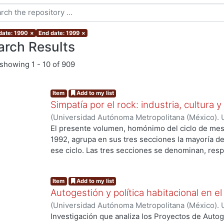
 date: 1990
×
End date: 1999
×
arch Results
showing
1 - 10 of 909
Item
Add to my list
Simpatía por el rock: industria, cultura 
(
Universidad Autónoma Metropolitana (México). 
El presente volumen, homónimo del ciclo de me
1992, agrupa en sus tres secciones la mayoría d
ese ciclo. Las tres secciones se denominan, res
transmisión del rock como bien cultural", "El rock
g...
rock como fenómeno musical y estético”. Simpatía 
Item
Add to my list
comenzarse por el elemento industrial y comercia
Autogestión y política habitacional en el
ofrecer después un panorama de su problemática s
(
Universidad Autónoma Metropolitana (México). 
estudios sociológicos, antropológicos y psicoló
de Servicios de Información.
,
1998-06
)
MONTERR
sección del volumen. Por último, la tercera y últ
Investigación que analiza los Proyectos de Auto