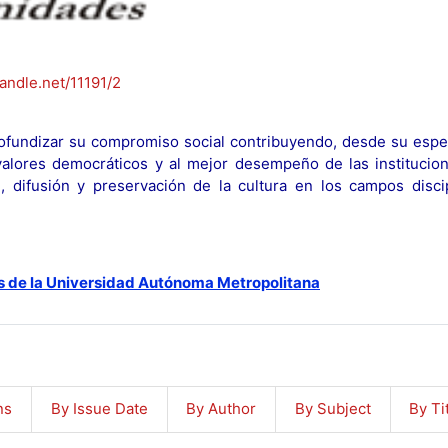
handle.net/11191/2
fundizar su compromiso social contribuyendo, desde su espec
y valores democráticos y al mejor desempeño de las institucion
n, difusión y preservación de la cultura en los campos discip
s de la Universidad Autónoma Metropolitana
ns
By Issue Date
By Author
By Subject
By Ti