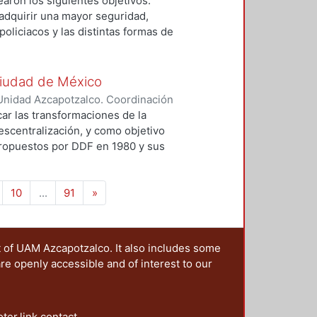
earon los siguientes objetivos:
adquirir una mayor seguridad,
policiacos y las distintas formas de
izacional y funcional tanto de la
iones vecinales e identificar los
Ciudad de México
Unidad Azcapotzalco. Coordinación
 Mónica
car las transformaciones de la
escentralización, y como objetivo
 propuestos por DDF en 1980 y sus
que "ha sido la dinámica del
itorial del área urbana del Distrito
10
...
91
»
a vez ha tendido más hacia el
 ciudad alternativo."
t of UAM Azcapotzalco. It also includes some
are openly accessible and of interest to our
oter.link.contact