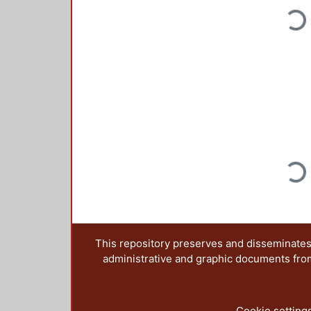
Loadin
Loadin
This repository preserves and disseminates,
administrative and graphic documents from t
Cookie setting