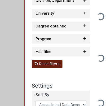
Division/Department
University
Loadin
Degree obtained
Program
Has files
Loadin
Reset filters
Settings
Sort By