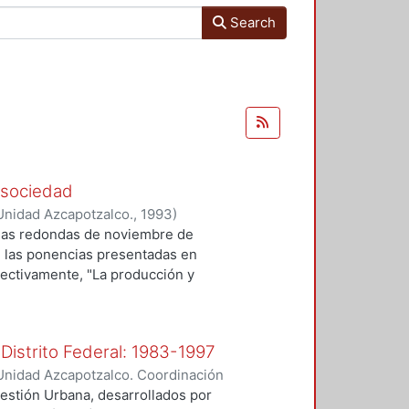
Search
y sociedad
Unidad Azcapotzalco.
,
1993
)
sas redondas de noviembre de
e las ponencias presentadas en
pectivamente, "La producción y
 como sensibilidad colectiva” y "El
por el Rock, el libro, decidió
l del rock, para que se pudiera
 Distrito Federal: 1983-1997
ocial y cultural a través de los
Unidad Azcapotzalco. Coordinación
gicos que aparecen en la segunda
UBIO REDONDA, JASMIN ANAVEL
ima parte ensaya un balance final
gestión Urbana, desarrollados por