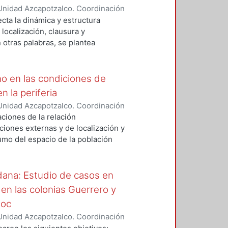
muy reducido conocen a fondo la
Unidad Azcapotzalco. Coordinación
ogramas de desarrollo urbano que
IZUET, GEORGINA
ecta la dinámica y estructura
 localización, clausura y
 otras palabras, se plantea
ante los requerimientos de las
 los diferentes grados y ritmos de
o a la aplicación de la política
no en las condiciones de
n la periferia
Unidad Azcapotzalco. Coordinación
orres, Claudia Minerva
ciones de la relación
iones externas y de localización y
mo del espacio de la población
s zonas estudiadas. La localización
depende el acceso de las personas
basto, servicios de salud,
adana: Estudio de casos en
iario urbano necesario, como:
en las colonias Guerrero y
tura, etc.
moc
Unidad Azcapotzalco. Coordinación
ontoya, María del Socorro