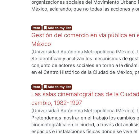
de las aproximaciones discursivas al rock, vía la
organizaciones sociales del Movimiento Urbano 
en diferentes claves musicales y filosóficas, de 
México, aclarando, que no todas las acciones y 
culturales de ese género musical. La intención p
proyectos autogestionarios, ni que todos los pr
g...
libro ha sido la de conferirle coherencia exposit
están insertos dentro de la acción del MUP. El a
Item
Add to my list
de sostenerse por sí mismos -trabajos que, con t
cuantitativa y cualitativa.
Gestión del comercio en vía pública en 
exámenes acerca del rock y de su vasto espacio c
México
(
Universidad Autónoma Metropolitana (México). 
de Servicios de Información.
,
1999-11
)
MENDEZ B
Se identifican y analizan los mecanismos de gest
conjunto de actores sociales en torno a la dinámi
en el Centro Histórico de la Ciudad de México, p
g...
Programa de Reordenamiento del Comercio en Vía
febrero de 1998 por el Gobierno del Distrito Feder
Item
Add to my list
calidad de hipótesis que ninguno de los program
Las salas cinematográficas de la Ciuda
1521 y 1999 para erradicar el fenómeno del comer
cambio, 1982-1997
fruto esperado debido a que en su diseño el objet
(
Universidad Autónoma Metropolitana (México). 
eficiencia del servicio público que debe prestar 
de Servicios de Información.
,
1998-10
)
Ochoa Ti
Pretendemos mostrar en el trabajo los cambios q
y distribución de mercancías, sino el control polí
cinematográfica en la ciudad, a través del anális
espacios e instalaciones físicas donde se vive el
fílmico: Las salas cinematográficas. La relación e