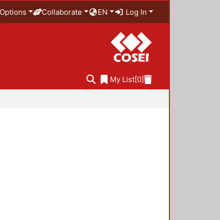
Options
Collaborate
EN
Log In
My List
[0]