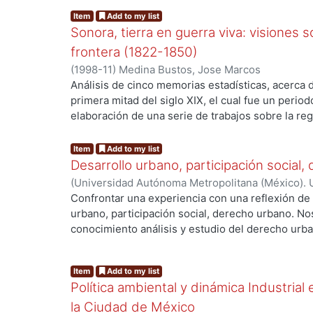
g...
una metrópoli como la de México ha sido poco e
Item
Add to my list
que tal relación es importante porque a su alre
Sonora, tierra en guerra viva: visiones
ayudan a entender mejor la lógica de producción,
frontera (1822-1850)
un elemento de la urbe y nos permite conocer y v
(
1998-11
)
Medina Bustos, Jose Marcos
Nos parece importante señalar las dificultades qu
Análisis de cinco memorias estadísticas, acerca 
cuantitativo y cualitativo de algunos aspectos r
primera mitad del siglo XIX, el cual fue un period
exhibición cinematográfica en la ciudad de Méxic
elaboración de una serie de trabajos sobre la reg
obtuvieron, en ocasiones no coinciden con otras 
g...
memorias, noticias, algunos de los cuales eran c
los diversos criterios de clasificación de las fue
trabajos, los autores hacen descripción del territ
Item
Add to my list
el que se hace la cuantificación. Si bien, la Cáma
las potencialidades de progreso, los problemas q
Desarrollo urbano, participación social
Cinematográfica es la entidad que tiene informac
propuestas de solución que consideran pertinen
siempre cuenta con la más amplia y exacta.
(
Universidad Autónoma Metropolitana (México). 
de Servicios de Información.
,
1997
)
Jiménez Trej
Confrontar una experiencia con una reflexión de 
urbano, participación social, derecho urbano. No
conocimiento análisis y estudio del derecho urba
medio de participar de manera positiva en la pla
g...
ordenamiento del desarrollo urbano. El análisis d
Item
Add to my list
intervienen en la planeación urbana, nos han de
Política ambiental y dinámica Industrial
perspectiva y visión distinta del derecho urbano
entrevistas a los diferentes actores que manejan 
la Ciudad de México