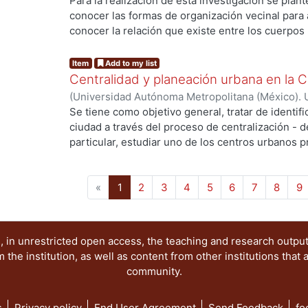
Para la realización de esta investigación se plant
conocer las formas de organización vecinal para 
g...
conocer la relación que existe entre los cuerpos 
participación vecinal, conocer la estructura organ
policía preventiva del D.F., como de las organizac
Item
Add to my list
delitos que se cometen en ambas colonias.
Centralidad y planeación urbana en la 
(
Universidad Autónoma Metropolitana (México). 
de Servicios de Información.
,
1998
)
García Borja,
Se tiene como objetivo general, tratar de identifi
ciudad a través del proceso de centralización - d
particular, estudiar uno de los centros urbanos
efectos. La hipótesis general del trabajo plantea 
g...
mercado la que ha influido en la organización terr
(current)
«
1
2
3
4
5
6
7
8
9
Federal en lugar de la acción planificada que cad
discurso que hacia la generación de un modelo de
 in unrestricted open access, the teaching and research outpu
he institution, as well as content from other institutions that 
community.
s
Privacy policy
End User Agreement
Send Feedback
fo