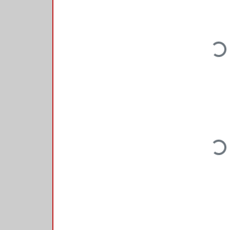
Loadin
Loadin