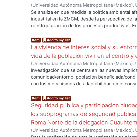
urbano, nos permitió comprobar que un número 
(
Universidad Autónoma Metropolitana (México). 
normatividad jurídica, las leyes, los planes y pr
de Servicios de Información.
,
1998-03
)
ISUNZA V
Se analiza en qué medida la política ambiental af
conforman el derecho urbano.
industrial en la ZMCM, desde la perspectiva de la
reestructuración de los procesos productivos. En
g...
analizar el comportamiento del sector industrial 
normas ambientales, los factores que determinan
Item
Add to my list
respuesta y las tendencias que se perfilan en torn
La vivienda de interés social y su entor
ambiental.
vida de la población vivir en el centro y e
(
Universidad Autónoma Metropolitana (México). 
de Servicios de Información.
,
1999-07
)
Ramírez T
Investigación que se centra en las nuevas implica
comunidad/entorno, población beneficiada/condic
con los mecanismos de adaptabilidad en el consu
g...
que accede a una vivienda de interés social de la
adquiere importancia, en la medida que de ella 
Item
Add to my list
a un conjunto de servicios, como el transporte, a
Seguridad pública y participación ciud
educativos, así como a la infraestructura y mobil
los subprogramas de seguridad publica 
drenaje, agua potable, teléfono, correo, nomencla
Roma Norte de la delegación Cuauhte
(
Universidad Autónoma Metropolitana (México). 
de Servicios de Información.
,
1999-12
)
Jiménez M