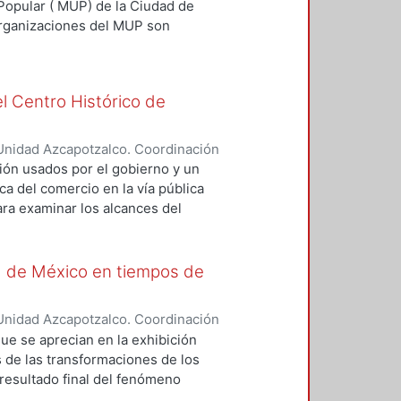
 exploración entusiasta, desplegada
Popular ( MUP) de la Ciudad de
los insoslayables alcances
organizaciones del MUP son
rimordial de los compiladores del
oyectos de autogestión urbana
iva a un grupo de trabajos capaces
nálisis de hace de manera
oda seguridad, propiciarán futuros
el Centro Histórico de
ultural-.
Unidad Azcapotzalco. Coordinación
AHENA, JOSE BENJAMIN
ión usados por el gobierno y un
ca del comercio en la vía pública
ara examinar los alcances del
 Pública aplicado a partir de
al, a tal efecto, se sustenta en
as de gobierno aplicados entre
d de México en tiempos de
cio en vía pública podía dar el
ivo principal no fue atender la
Unidad Azcapotzalco. Coordinación
a la población el sistema de abasto
noco, Cuauhtémoc
ue se aprecian en la exhibición
tico fiscal de los comerciantes.
is de las transformaciones de los
 resultado final del fenómeno
ntra éstas y la estructura urbana de