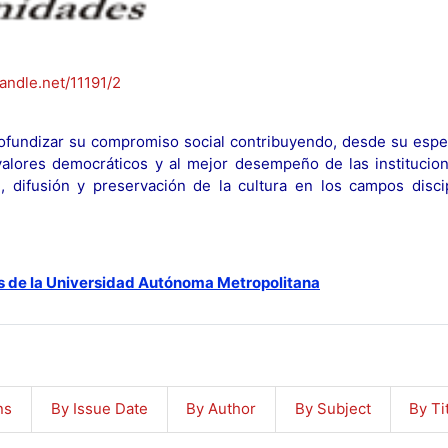
handle.net/11191/2
fundizar su compromiso social contribuyendo, desde su espec
y valores democráticos y al mejor desempeño de las institucion
n, difusión y preservación de la cultura en los campos discip
s de la Universidad Autónoma Metropolitana
ns
By Issue Date
By Author
By Subject
By Ti