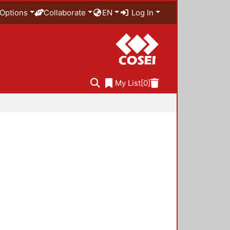
Options
Collaborate
EN
Log In
My List
[0]