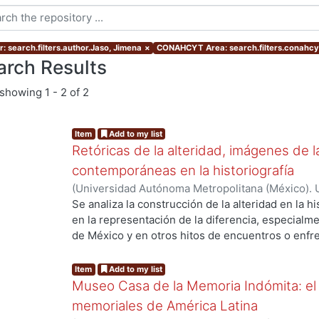
r: search.filters.author.Jaso, Jimena
×
CONAHCYT Area: search.filters.conahcy
arch Results
showing
1 - 2 of 2
Item
Add to my list
Retóricas de la alteridad, imágenes de l
contemporáneas en la historiografía
(
Universidad Autónoma Metropolitana (México). U
Ciencias Sociales y Humanidades.
,
2025-02
)
Nah
Se analiza la construcción de la alteridad en la h
Mantecón, Álvaro
;
Navarrete Linares, Federico
;
V
en la representación de la diferencia, especialme
Ortega, Martha
;
Moreno Guzmán, María Olvido
;
F
de México y en otros hitos de encuentros o enfr
...
Angélica
;
Marroquín Arredondo, Jaime
;
Rodríguez
este tema desde dimensiones temporales amplias
Elmy Grisel
;
Rodríguez, Israel
;
Arcos Alcaraz, Luc
través de “Retóricas de la alteridad, imágenes de 
Item
Add to my list
Santa Cruz, Aída Sofía
;
Olvera Serrano, Margarita
la historia desde una perspectiva histórica y plural
Museo Casa de la Memoria Indómita: el
Alexandra
;
Moya López, Laura Angelica
;
Martínez
pensar que la historia no es un relato único y a
memoriales de América Latina
Ortiz, Alejandro
;
Pappe, Silvia
;
Rufer, Mario
constante construcción que debe permanecer abie