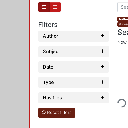
Autho
Filters
Subjec
Se
Author
Now 
Subject
Date
Type
Loadin
Has files
Reset filters