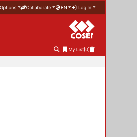
Options
Collaborate
EN
Log In
My List
[0]