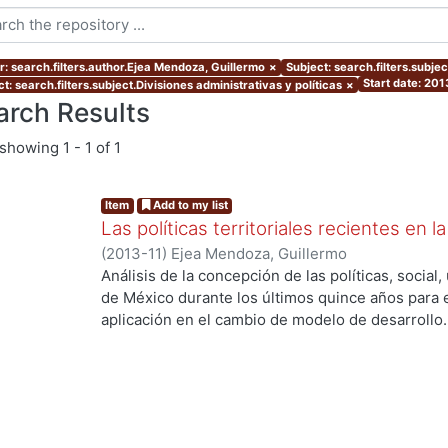
r: search.filters.author.Ejea Mendoza, Guillermo
×
Subject: search.filters.subje
Start date: 201
t: search.filters.subject.Divisiones administrativas y políticas
×
arch Results
showing
1 - 1 of 1
Item
Add to my list
Las políticas territoriales recientes en
(
2013-11
)
Ejea Mendoza, Guillermo
Análisis de la concepción de las políticas, socia
de México durante los últimos quince años para e
g...
aplicación en el cambio de modelo de desarrollo.
El reporte consta de 5 apartados; en el primero, 
segundo, se expone sobre las limitaciones de la po
habla sobre el enmarque de la política de desarro
expone sobre la concepción y aplicación de la pol
se habla sobre los desafíos. PALABRAS CLAVE: Pol