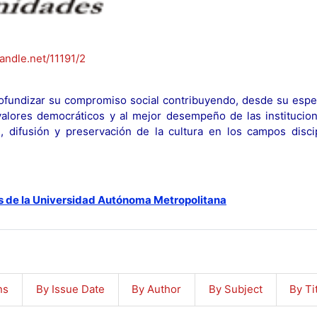
handle.net/11191/2
fundizar su compromiso social contribuyendo, desde su espec
y valores democráticos y al mejor desempeño de las institucion
n, difusión y preservación de la cultura en los campos discip
s de la Universidad Autónoma Metropolitana
ns
By Issue Date
By Author
By Subject
By Ti