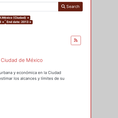
Search
ct.México (Ciudad)
×
3
×
End date: 2013
×
 la Ciudad de México
l, urbana y económica en la Ciudad
stimar los alcances y límites de su
se presenta la introducción; en el
lítica social; en el tercero, se
llo urbano; en el cuarto, se
ítica económica; y, en el quinto,
íticas territoriales. Desarrollo