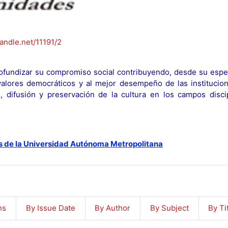
handle.net/11191/2
fundizar su compromiso social contribuyendo, desde su espec
y valores democráticos y al mejor desempeño de las institucion
n, difusión y preservación de la cultura en los campos discip
s de la Universidad Autónoma Metropolitana
ns
By Issue Date
By Author
By Subject
By Ti