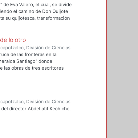
yri, Alejandro
 de Eva Valero, el cual, se divide
iendo el camino de Don Quijote
ta su quijotesca, transformación
n personaje teatral, objeto
 en los virreinatos del Perú y de
transcripción y edición de los
de lo otro
 presencia escénica de El
apotzalco, División de Ciencias
tos hermosos tanto por su valor
ilvestre Manuel
ruce de las fronteras en la
eraria de los personajes de la
meralda Santiago" donde
estos mismos cobraron vida
e las obras de tres escritores
o ni el mismo Miguel de Cervantes
biografía de un búfalo prieto;
erra del abuelo; Esmeralda
ujer. La estructura del trabajo se
ología y la revalidación que ocupa
apotzalco, División de Ciencias
o y el desplazado.
el, Antonio
 del director Abdellatif Kechiche.