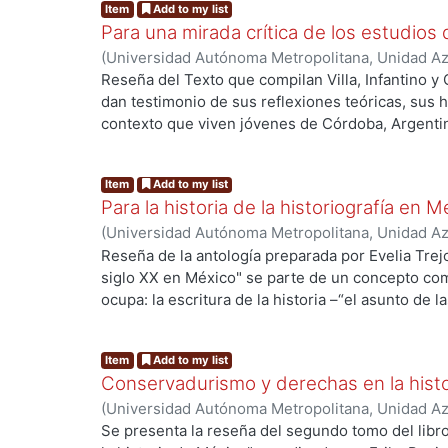
Item
Add to my list
Para una mirada crítica de los estudios
(
Universidad Autónoma Metropolitana, Unidad Azc
Sociales y Humanidades
,
2015-06
)
Ramírez Graje
Reseña del Texto que compilan Villa, Infantino y
dan testimonio de sus reflexiones teóricas, sus h
contexto que viven jóvenes de Córdoba, Argentin
investigación empíricos que muestran que la cons
condicionada por dispositivos de socialización 
Item
Add to my list
modos de ser y estar en el mundo, reconociendo 
Para la historia de la historiografía en M
intercambio con los medios. Aluden a las repres
(
Universidad Autónoma Metropolitana, Unidad Azc
desde tres instancias comunicativas: el periódico,
Sociales y Humanidades
,
2014-12
)
Cortés Hernán
Reseña de la antología preparada por Evelia Trejo 
información, realizando un recorrido congruente
siglo XX en México" se parte de un concepto co
implicación en el campo, las perspectivas teóric
ocupa: la escritura de la historia –“el asunto de
discusión sobre la condición juvenil la cual, par
el pasado”–; es la piedra de toque que determina 
como ideal y a su vez como experiencia segrega
se incluyen, 17 en total, clasificados en tres apa
por un lado se le espera peligrosa, apolítica, indiv
Item
Add to my list
Perspectivas teóricas y reflexiones. Cada uno co
se establece como la edad ideal que atesora la juv
Conservadurismo y derechas en la hist
importantes autoridades de la materia
alientan así modos de consumo,
(
Universidad Autónoma Metropolitana, Unidad Azc
mercantilización del cuerpo, de afectos y de vínc
Sociales y Humanidades
,
2014-12
)
Allen Chávez,
Se presenta la reseña del segundo tomo del lib