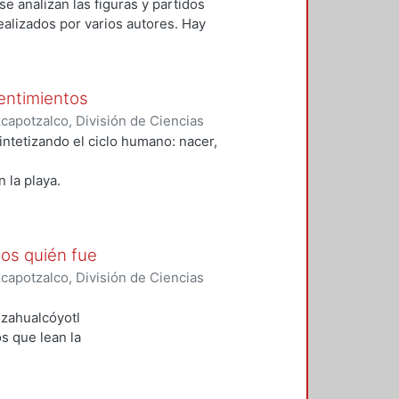
se analizan las figuras y partidos
alizados por varios autores. Hay
n de la Revolución, a partir de la
onservadores de la década de
poral que tratan acerca de la
sentimientos
peña la Iglesia católica.
apotzalco, División de Ciencias
anidades
,
2016-06
)
Domínguez
intetizando el ciclo humano: nacer,
 la playa.
y, como
uenos
era ser capaz de
os quién fue
 teniendo las olas
apotzalco, División de Ciencias
 yo ya estaba en
anidades
,
2016-06
)
Hernández
estionada calle
ezahualcóyotl
 de constatar
s que lean la
l coco que tenía
iento que hoy
 a reflexionar a
ctorio, variado
buelos."
entimientos