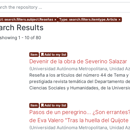
ct: search.filters.subject.Reseñas
×
Type: search.filters.itemtype.Article
×
arch Results
showing
1 - 10 of 80
Item
Add to my list
Devenir de la obra de Severino Salazar
(
Universidad Autónoma Metropolitana, Unidad Azc
Sociales y Humanidades
,
2016-12
)
Bustamante B
Reseña a los artículos del número 44 de Tema y V
prestigiada revista temática del Departamento d
Ciencias Sociales y Humanidades, de la Univers
Azcapotzalco, la cual dedica un merecido homenaj
zacatecano Severino Salazar Muro (1947-2005).
Item
Add to my list
Pasos de un peregrino… ¿Son errantes? 
de Eva Valero "Tras la huella del Quijot
(
Universidad Autónoma Metropolitana, Unidad Azc