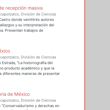
 de recepción masiva
apotzalco, División de Ciencias
da, Beatriz
 Castro donde veintitrés autores
allazgos y su interpretación del
a. Presentan trabajos de
trucción identitaria está
que lo mismo convocan que fraguan
que no hay pasividad en el
éxico
entaciones del joven construidas
apotzalco, División de Ciencias
 la televisión y las tecnologías de
dez, Valeria S.
Estrada, "La historiografía del
 y justificado donde reconocen su
mo producto académico y que la
as que los acompañan y la
 las diferentes maneras de presentar
adójicamente, se ha construido
la elección de los textos que aquí
da:
rtados específicos, Recuentos,
idualista y víctima; por otro lado
n tiene escritos realizados por
entud, la belleza, la energía. Se
oria de México
apotzalco, División de Ciencias
ulos.
 Daniel
ro "Conservadurismo y derechas en