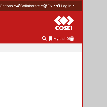
Options
Collaborate
EN
Log In
My List
[0]