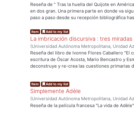
Sociales y Humanidades
,
2015-12
)
Ortiz Bullé Go
Reseña de " Tras la huella del Quijote en América"
en dos gran. Una primera parte en donde va sigu
paso a paso desde su recepción bibliográfica has
de personaje literario, hasta su reconfiguración e
temático de fiestas y mascaradas, particularmente
Item
Add to my list
la Nueva España. La segunda parte nos ofrece la 
La imbricación discursiva : tres miradas 
textos en que se reseñó en ambos virreinatos la
(
Universidad Autónoma Metropolitana, Unidad Azc
Ingenioso Hidalgo Don Quijote de la Mancha. Tex
Sociales y Humanidades
,
2015-06
)
Hernández, S
Reseña del libro de Ivonne Flores Caballero "El c
histórico y testimonial en relación con la vida lit
escritura de Óscar Acosta, Mario Bencastro y Es
novela de Cervantes, como por el hecho de que 
deconstruye y re-crea las cuestiones primarias d
escénica por las calles y plazas de América com
binacionales y biculturales: Óscar Acosta, La auto
Saavedra se lo hubiese imaginado.
Mario Bencastro, Odisea del norte y Viaje a la ti
Item
Add to my list
Santiago, Cuando era puertorriqueña y Casi una m
Simplemente Adèle
apega a tres conceptos nodales: la cultura, la ide
(
Universidad Autónoma Metropolitana, Unidad Azc
el sujeto en el mundo, en tanto subalterno: el otr
Sociales y Humanidades
,
2015-06
)
Marquet Monti
Reseña de la película francesa "La vida de Adèle"