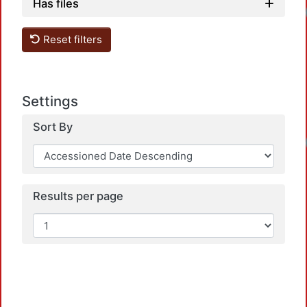
Loadin
Has files
Reset filters
Settings
Sort By
Loadin
Results per page
Loadin