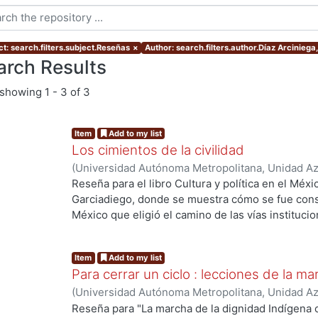
ct: search.filters.subject.Reseñas
×
Author: search.filters.author.Díaz Arciniega,
arch Results
showing
1 - 3 of 3
Item
Add to my list
Los cimientos de la civilidad
(
Universidad Autónoma Metropolitana, Unidad Azc
Sociales y Humanidades, Departamento de Hum
Reseña para el libro Cultura y política en el Méx
Víctor
Garciadiego, donde se muestra cómo se fue cons
México que eligió el camino de las vías instituci
hombres, como sólo lo permite un ámbito de cultu
Item
Add to my list
Para cerrar un ciclo : lecciones de la ma
(
Universidad Autónoma Metropolitana, Unidad Azc
Sociales y Humanidades, Departamento de Hum
Reseña para "La marcha de la dignidad Indígena