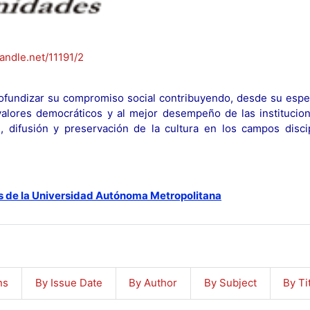
handle.net/11191/2
fundizar su compromiso social contribuyendo, desde su espec
y valores democráticos y al mejor desempeño de las institucion
n, difusión y preservación de la cultura en los campos discip
s de la Universidad Autónoma Metropolitana
ns
By Issue Date
By Author
By Subject
By Ti