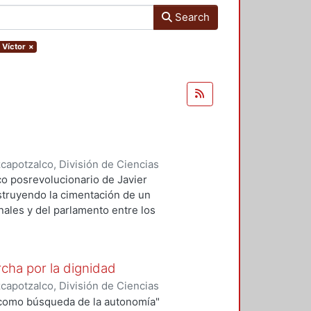
Search
 Víctor
×
apotzalco, División de Ciencias
anidades
,
2008-06
)
Díaz Arciniega,
ico posrevolucionario de Javier
truyendo la cimentación de un
onales y del parlamento entre los
ra y civilidad.
rcha por la dignidad
apotzalco, División de Ciencias
anidades
,
2008-12
)
Díaz Arciniega,
 como búsqueda de la autonomía"