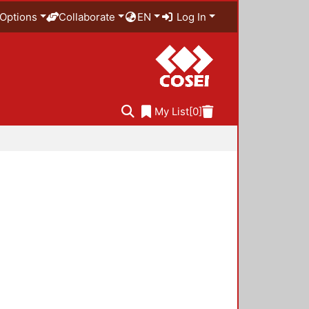
Options
Collaborate
EN
Log In
My List
[0]