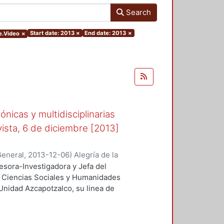
Search
Start date: 2013
×
End date: 2013
×
e.Video
×
ónicas y multidisciplinarias
vista, 6 de diciembre [2013]
General
,
2013-12-06
)
Alegría de la
fesora-Investigadora y Jefa del
 Ciencias Sociales y Humanidades
Unidad Azcapotzalco, su linea de
o XIX y es entrevistada en la Feria
obre la participación de la mujer