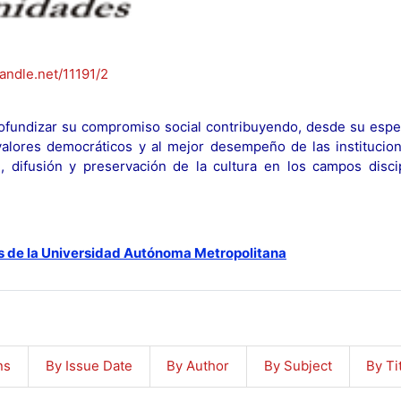
handle.net/11191/2
fundizar su compromiso social contribuyendo, desde su espec
y valores democráticos y al mejor desempeño de las institucion
n, difusión y preservación de la cultura en los campos discip
s de la Universidad Autónoma Metropolitana
ns
By Issue Date
By Author
By Subject
By Ti