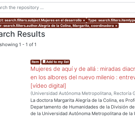
t: search.filters.subject.Mujeres en el desarrollo
×
Type: search.filters.itemtyp
: search.filters.author.Alegría de la Colina, Margarita, coordinadora
×
arch Results
showing
1 - 1 of 1
Item
Add to my list
Mujeres de aquí y de allá : miradas diacr
en los albores del nuevo milenio : entre
[vídeo digital]
(
Universidad Autónoma Metropolitana, Rectoría 
Colina, Margarita, coordinadora
La doctora Margarita Alegría de la Colina, es Pro
Departamento de Humanidades de la División de
de la Universidad Autónoma Metropolitana de la 
investigación es la Literatura Mexicana en el Sigl
Internacional del Libro, Guadalajara 2013. Trata s
en varias actividades del desarrollo de México.