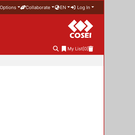
Options
Collaborate
EN
Log In
My List
[0]