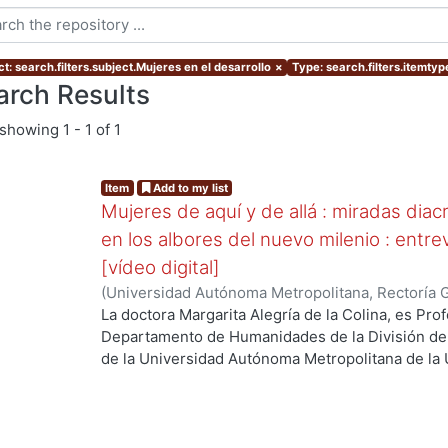
t: search.filters.subject.Mujeres en el desarrollo
×
Type: search.filters.itemtyp
arch Results
showing
1 - 1 of 1
Item
Add to my list
Mujeres de aquí y de allá : miradas diacr
en los albores del nuevo milenio : entre
[vídeo digital]
(
Universidad Autónoma Metropolitana, Rectoría 
Colina, Margarita, coordinadora
La doctora Margarita Alegría de la Colina, es Pro
Departamento de Humanidades de la División de
de la Universidad Autónoma Metropolitana de la 
investigación es la Literatura Mexicana en el Sigl
Internacional del Libro, Guadalajara 2013. Trata s
en varias actividades del desarrollo de México.