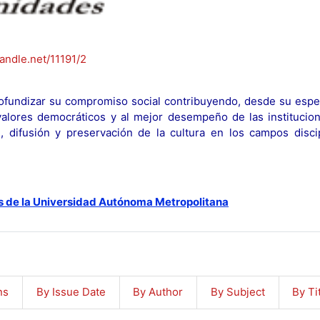
handle.net/11191/2
fundizar su compromiso social contribuyendo, desde su espec
y valores democráticos y al mejor desempeño de las institucion
n, difusión y preservación de la cultura en los campos discip
s de la Universidad Autónoma Metropolitana
ns
By Issue Date
By Author
By Subject
By Ti