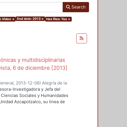
Search
End date: 2013
×
e.Video
×
Has files: Yes
×
ónicas y multidisciplinarias
vista, 6 de diciembre [2013]
General
,
2013-12-06
)
Alegría de la
fesora-Investigadora y Jefa del
 Ciencias Sociales y Humanidades
Unidad Azcapotzalco, su linea de
o XIX y es entrevistada en la Feria
obre la participación de la mujer