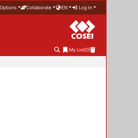
Options
Collaborate
EN
Log In
My List
[0]