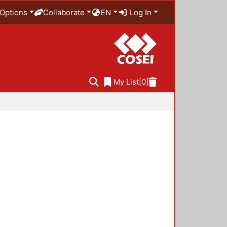
Options
Collaborate
EN
Log In
My List
[0]