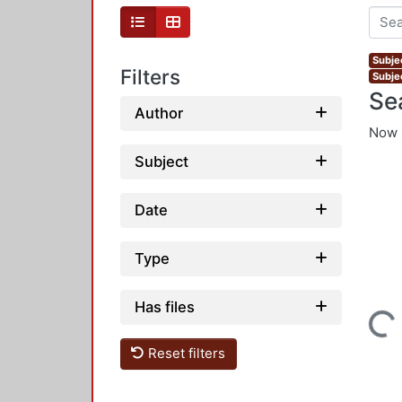
Subjec
Filters
Subjec
Se
Author
Now 
Subject
Date
Type
Has files
Loading...
Reset filters