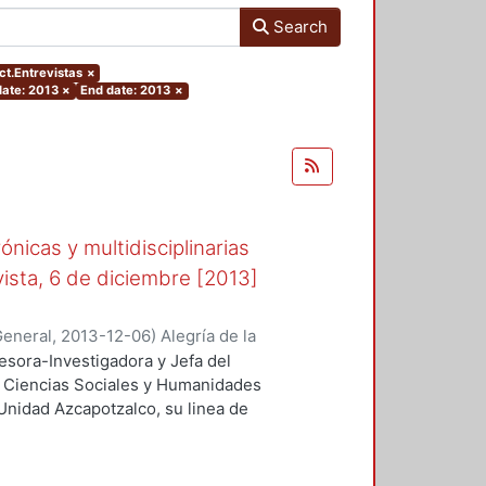
Search
ect.Entrevistas
×
date: 2013
×
End date: 2013
×
ónicas y multidisciplinarias
vista, 6 de diciembre [2013]
General
,
2013-12-06
)
Alegría de la
fesora-Investigadora y Jefa del
 Ciencias Sociales y Humanidades
Unidad Azcapotzalco, su linea de
o XIX y es entrevistada en la Feria
obre la participación de la mujer