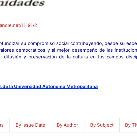
handle.net/11191/2
fundizar su compromiso social contribuyendo, desde su espec
y valores democráticos y al mejor desempeño de las institucion
n, difusión y preservación de la cultura en los campos discip
s de la Universidad Autónoma Metropolitana
ns
By Issue Date
By Author
By Subject
By Ti