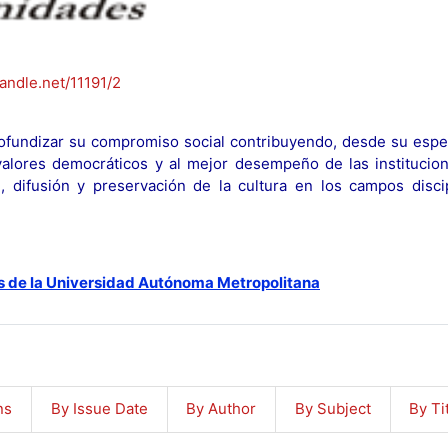
handle.net/11191/2
fundizar su compromiso social contribuyendo, desde su espec
y valores democráticos y al mejor desempeño de las institucion
n, difusión y preservación de la cultura en los campos discip
s de la Universidad Autónoma Metropolitana
ns
By Issue Date
By Author
By Subject
By Ti