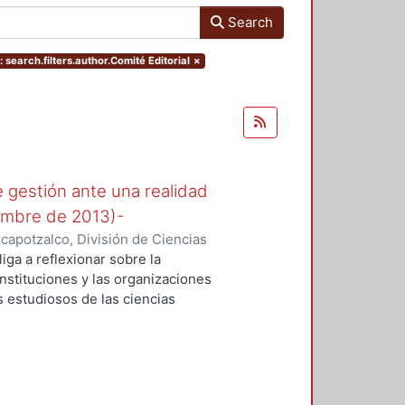
Search
 search.filters.author.Comité Editorial
×
 gestión ante una realidad
iembre de 2013)-
apotzalco, División de Ciencias
istración
,
2013-12
)
Comité
iga a reflexionar sobre la
nstituciones y las organizaciones
s estudiosos de las ciencias
radigmas vigentes.
s disciplinas como la
estudios organizacionales, entre
des y formas de gestión a las que
nes. En este contexto, la