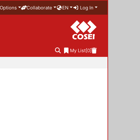
Options
Collaborate
EN
Log In
My List
[0]