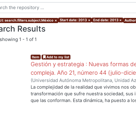
Start date: 2013
×
End date: 2013
×
t: search.filters.subject.México
×
Author:
arch Results
showing
1 - 1 of 1
Item
Add to my list
Gestión y estrategia : Nuevas formas de
compleja. Año 21, número 44 (julio-dic
(
Universidad Autónoma Metropolitana, Unidad Azc
Sociales y Humanidades, Departamento de Admin
La complejidad de la realidad que vivimos nos obl
Editorial
transformación que sufre nuestra sociedad, sus i
que las conforman. Esta dinámica, ha puesto a lo
sociales en un nuevo predicamento sobre los pa
Una de las principales preocupaciones de alguna
administración, la sociología, la economía y los 
otras, es conocer y explicar las nuevas necesida
se enfrentan organizaciones sociales e institucio