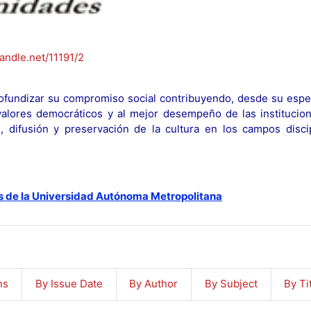
handle.net/11191/2
fundizar su compromiso social contribuyendo, desde su espec
y valores democráticos y al mejor desempeño de las institucion
n, difusión y preservación de la cultura en los campos discip
s de la Universidad Autónoma Metropolitana
ns
By Issue Date
By Author
By Subject
By Ti