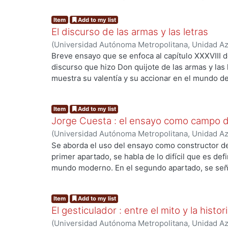
..
testimonio vivo sobre el encuentro de culturas d
México posrevolucionario. En ella describe y expl
Item
Add to my list
constante fuerza social que da sentido al prese
El discurso de las armas y las letras
relación estrecha con el pasado. Fusión de tiemp
(
Universidad Autónoma Metropolitana, Unidad Azc
emplumada, simboliza el imperecedero legado d
Sociales y Humanidades, Departamento de Hum
Breve ensayo que se enfoca al capítulo XXXVIII de
latiendo en el corazón de los mexicanos.
Tomás
discurso que hizo Don quijote de las armas y las 
muestra su valentía y su accionar en el mundo de 
de la unidad y la diversidad. tyvlxxiv
..
Item
Add to my list
Jorge Cuesta : el ensayo como campo d
(
Universidad Autónoma Metropolitana, Unidad Azc
Sociales y Humanidades, Departamento de Hum
Se aborda el uso del ensayo como constructor de
Tomás
primer apartado, se habla de lo difícil que es defi
mundo moderno. En el segundo apartado, se señ
fundamental para edificar monumentos ideológic
..
algunas realidades que dan vida y movimiento a l
Item
Add to my list
una reflexión del trabajo de un ensayista mexica
El gesticulador : entre el mito y la histor
tyvlxxiv
(
Universidad Autónoma Metropolitana, Unidad Azc