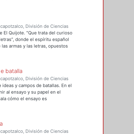
el
ica la historia nacional como una
nte pero siempre teniendo una
os y culturas, La serpiente
apotzalco, División de Ciencias
e ese México profundo que sigue
anidades
,
2005-06
)
Bernal Alanís,
 El Quijote. "Que trata del curioso
letras”, donde el espíritu español
las armas y las letras, opuestos
e batalla
apotzalco, División de Ciencias
anidades
,
2005-06
)
Bernal Alanís,
 ideas y campos de batallas. En el
nir al ensayo y su papel en el
ala cómo el ensayo es
os de la representación de
as naciones, y por último, se hace
no del siglo XX: Jorge Cuesta.
ia
apotzalco, División de Ciencias