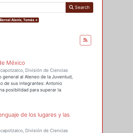
Search
.Bernal Alanís, Tomás
×
 de México
apotzalco, División de Ciencias
nidades.
,
2009-12
)
Bernal Alanís,
 general al Ateneo de la Juventud,
uno de sus integrantes: Antonio
a posibilidad para superar la
ealidades para iniciar la
onaria y la búsqueda de una
 on the historical works Antonio
enguaje de los lugares y las
 Juventud. Caso finds in the
mitation of foreign realities,
ruction of the post-revolutionary
apotzalco, División de Ciencias