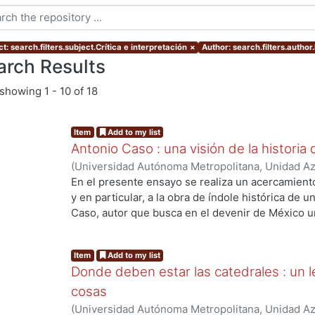
t: search.filters.subject.Crítica e interpretación
×
Author: search.filters.author
arch Results
showing
1 - 10 of 18
Item
Add to my list
Antonio Caso : una visión de la historia
(
Universidad Autónoma Metropolitana, Unidad Azc
Sociales y Humanidades, Departamento de Huma
En el presente ensayo se realiza un acercamiento
Tomás
y en particular, a la obra de índole histórica de 
Caso, autor que busca en el devenir de México un
imitación constante que se ha realizado de otras r
..
construcción de la historia nacional posrevoluci
Item
Add to my list
identidad nacional. ABSTRACT: The essay facuses
Donde deben estar las catedrales : un l
Caso produced in the context of the Ateneo de la
history of Mexico a way to overcome the constant i
cosas
allowing historical possibilities trigger the const
(
Universidad Autónoma Metropolitana, Unidad Azc