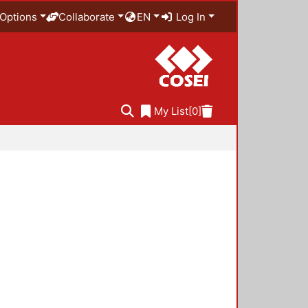
Options
Collaborate
EN
Log In
My List
[0]