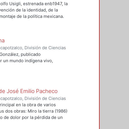
anidades
,
2004-12
)
Bernal Alanís,
dolfo Usigli, estrenada enb1947, la
vención de la identidad, de la
n montaje de la política mexicana.
na
apotzalco, División de Ciencias
anidades
,
2004-06
)
Bernal Alanís,
 González, publicado
r un mundo indígena vivo,
de José Emilio Pacheco
apotzalco, División de Ciencias
anidades
,
2003-12
)
Bernal Alanís,
incipal en la obra de varios
s dos obras: Miro la tierra (1986)
o de dolor por la pérdida de un
oto del 19 de septiembre de 1985.