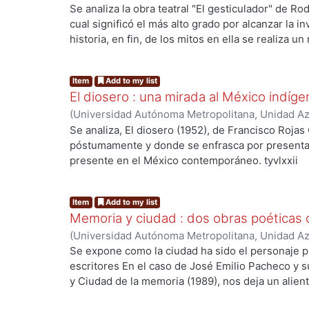
Sociales y Humanidades, Departamento de Hum
Se analiza la obra teatral "El gesticulador" de Ro
Tomás
cual significó el más alto grado por alcanzar la in
historia, en fin, de los mitos en ella se realiza u
tyvlxxiii
..
Item
Add to my list
El diosero : una mirada al México indíge
(
Universidad Autónoma Metropolitana, Unidad Azc
Sociales y Humanidades, Departamento de Hum
Se analiza, El diosero (1952), de Francisco Rojas
Tomás
póstumamente y donde se enfrasca por presenta
presente en el México contemporáneo. tyvlxxii
..
Item
Add to my list
Memoria y ciudad : dos obras poéticas 
(
Universidad Autónoma Metropolitana, Unidad Azc
Sociales y Humanidades, Departamento de Hum
Se expone como la ciudad ha sido el personaje pr
Tomás
escritores En el caso de José Emilio Pacheco y su
y Ciudad de la memoria (1989), nos deja un alient
mundo que sucumbe ante la naturaleza: el terrem