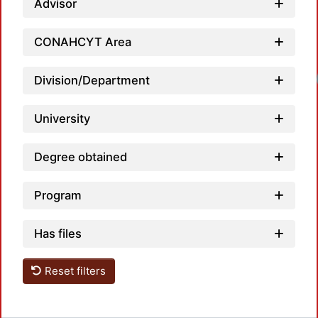
Advisor
CONAHCYT Area
Loadi
Division/Department
University
Degree obtained
Program
Has files
Reset filters